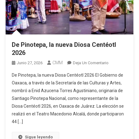
De Pinotepa, la nueva Diosa Centéotl
2026
CMM
En
Junio 27, 2026
Deja Un Comentario
De
De Pinotepa, la nueva Diosa Centéotl 2026 El Gobierno de
Pinotepa,
Oaxaca, a través de la Secretaría de las Culturas y Artes,
La
nombró a Enid Azucena Torres Agustiniano, originaria de
Nueva
Santiago Pinotepa Nacional, como representante de la
Diosa
Centéotl
Diosa Centéotl 2026, en Oaxaca de Juárez. La elección se
2026
realizó en el Teatro Macedonio Alcalá, donde participaron
44 […]
Sigue leyendo