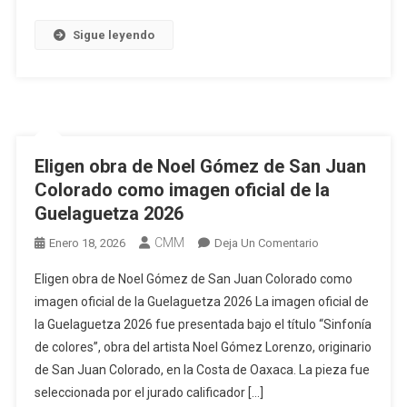
Grañén
Sigue leyendo
Eligen obra de Noel Gómez de San Juan
Colorado como imagen oficial de la
Guelaguetza 2026
CMM
En
Enero 18, 2026
Deja Un Comentario
Eligen
Eligen obra de Noel Gómez de San Juan Colorado como
Obra
imagen oficial de la Guelaguetza 2026 La imagen oficial de
De
la Guelaguetza 2026 fue presentada bajo el título “Sinfonía
Noel
de colores”, obra del artista Noel Gómez Lorenzo, originario
Gómez
De
de San Juan Colorado, en la Costa de Oaxaca. La pieza fue
San
seleccionada por el jurado calificador […]