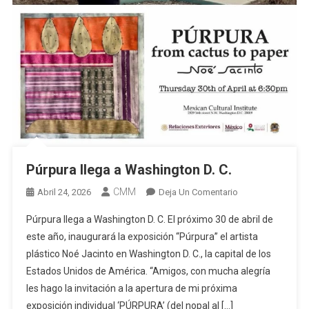
Púrpura llega a Washington D. C.
CMM
En
Abril 24, 2026
Deja Un Comentario
Púrpura
Púrpura llega a Washington D. C. El próximo 30 de abril de
Llega
este año, inaugurará la exposición “Púrpura” el artista
A
plástico Noé Jacinto en Washington D. C., la capital de los
Washington
Estados Unidos de América. “Amigos, con mucha alegría
D.
C.
les hago la invitación a la apertura de mi próxima
exposición individual ‘PÚRPURA’ (del nopal al […]