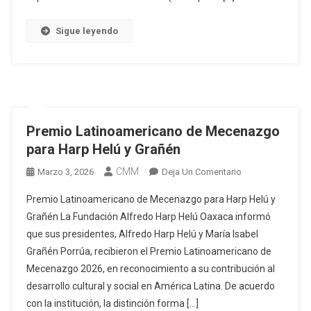
Sigue leyendo
Premio Latinoamericano de Mecenazgo
para Harp Helú y Grañén
CMM
En
Marzo 3, 2026
Deja Un Comentario
Premio
Premio Latinoamericano de Mecenazgo para Harp Helú y
Latinoamericano
Grañén La Fundación Alfredo Harp Helú Oaxaca informó
De
que sus presidentes, Alfredo Harp Helú y María Isabel
Mecenazgo
Grañén Porrúa, recibieron el Premio Latinoamericano de
Para
Harp
Mecenazgo 2026, en reconocimiento a su contribución al
Helú
desarrollo cultural y social en América Latina. De acuerdo
Y
con la institución, la distinción forma […]