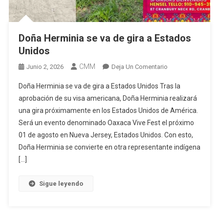
Doña Herminia se va de gira a Estados
Unidos
CMM
En
Junio 2, 2026
Deja Un Comentario
Doña
Doña Herminia se va de gira a Estados Unidos Tras la
Herminia
aprobación de su visa americana, Doña Herminia realizará
Se
una gira próximamente en los Estados Unidos de América.
Va
Será un evento denominado Oaxaca Vive Fest el próximo
De
Gira
01 de agosto en Nueva Jersey, Estados Unidos. Con esto,
A
Doña Herminia se convierte en otra representante indígena
Estados
[…]
Unidos
Sigue leyendo