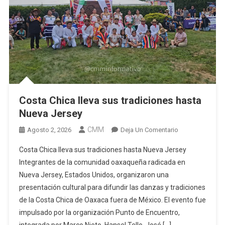
Costa Chica lleva sus tradiciones hasta
Nueva Jersey
CMM
En
Agosto 2, 2026
Deja Un Comentario
Costa
Costa Chica lleva sus tradiciones hasta Nueva Jersey
Chica
Integrantes de la comunidad oaxaqueña radicada en
Lleva
Nueva Jersey, Estados Unidos, organizaron una
Sus
presentación cultural para difundir las danzas y tradiciones
Tradiciones
Hasta
de la Costa Chica de Oaxaca fuera de México. El evento fue
Nueva
impulsado por la organización Punto de Encuentro,
Jersey
integrada por Marco Nieto, Hansel Tello, José […]