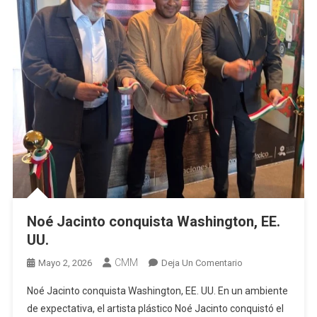
Noé Jacinto conquista Washington, EE.
UU.
CMM
En
Mayo 2, 2026
Deja Un Comentario
Noé
Noé Jacinto conquista Washington, EE. UU. En un ambiente
Jacinto
de expectativa, el artista plástico Noé Jacinto conquistó el
Conquista