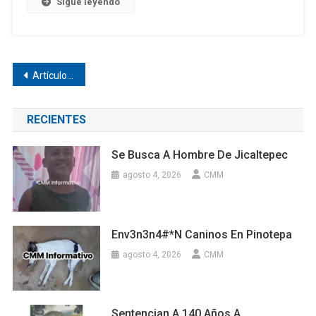
Sigue leyendo
Navegación
Artículos antiguos
de
RECIENTES
entradas
Se Busca A Hombre De Jicaltepec
agosto 4, 2026
CMM
Env3n3n4#*n Caninos En Pinotepa
agosto 4, 2026
CMM
Sentencian A 140 Años A