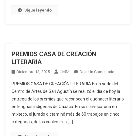
Juan
Colorado
Sigue leyendo
Como
Imagen
Oficial
De
La
Guelaguetza
PREMIOS CASA DE CREACIÓN
2026
LITERARIA
CMM
En
Diciembre 13, 2025
Deja Un Comentario
PREMIOS
PREMIOS CASA DE CREACIÓN LITERARIA En la sede del
CASA
Centro de Artes de San Agustín se realizó el día de hoy la
DE
entrega de los premios que reconocen el quehacer literario
CREACIÓN
en lenguas indígenas de Oaxaca. En su convocatoria en
LITERARIA
mixteco, el jurado dictaminó más de 60 trabajos en cinco
categorías, de las cuales tres […]