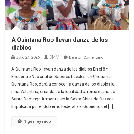
A Quintana Roo llevan danza de los
diablos
CMM
En
Julio 21, 2026
Deja Un Comentario
A
A Quintana Roo llevan danza de los diablos En el 8.º
Quintana
Encuentro Nacional de Saberes Locales, en Chetumal,
Roo
Quintana Roo, dará a conocer la danza de los diablos la
Llevan
niña Valentina, oriunda de la localidad afromexicana de
Danza
De
Santo Domingo Armenta, en la Costa Chica de Oaxaca.
Los
Impulsada por el Gobierno Federal y el Gobierno del […]
Diablos
Sigue leyendo