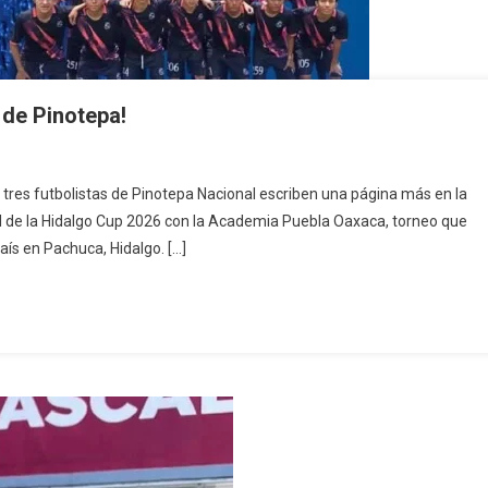
s de Pinotepa!
y, tres futbolistas de Pinotepa Nacional escriben una página más en la
algo
final de la Hidalgo Cup 2026 con la Academia Puebla Oaxaca, torneo que
gan
aís en Pachuca, Hidalgo. […]
l
olistas
tepa!