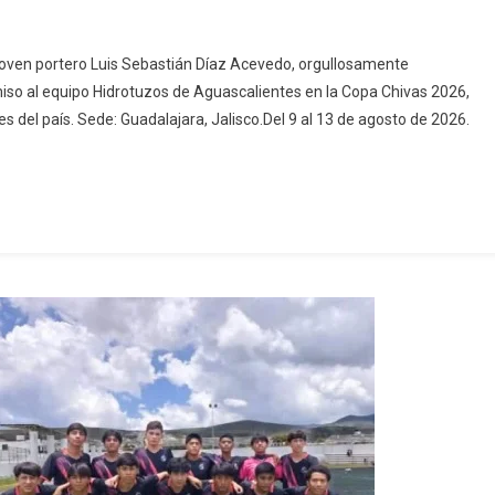
ullo
 joven portero Luis Sebastián Díaz Acevedo, orgullosamente
otepense
iso al equipo Hidrotuzos de Aguascalientes en la Copa Chivas 2026,
mbo
 del país. Sede: Guadalajara, Jalisco.Del 9 al 13 de agosto de 2026.
a
vas
!