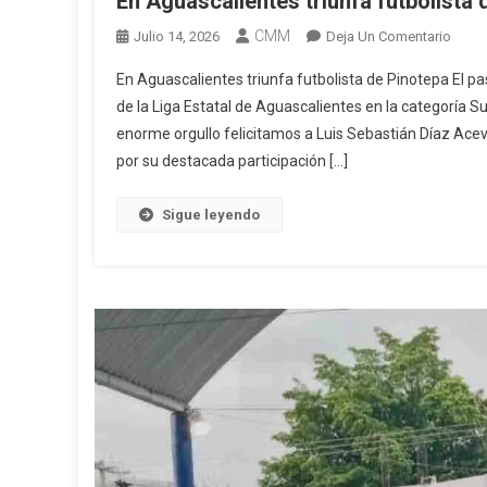
En Aguascalientes triunfa futbolista 
CMM
En
Julio 14, 2026
Deja Un Comentario
En
En Aguascalientes triunfa futbolista de Pinotepa El 
Aguas
de la Liga Estatal de Aguascalientes en la categoría 
Triun
enorme orgullo felicitamos a Luis Sebastián Díaz Acev
Futbo
por su destacada participación […]
De
Pinot
Sigue leyendo