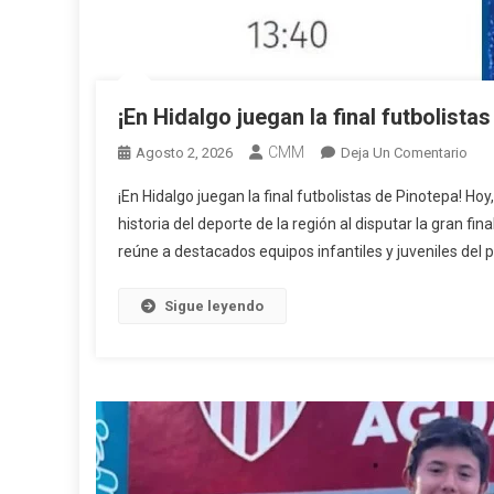
¡En Hidalgo juegan la final futbolista
CMM
En
Agosto 2, 2026
Deja Un Comentario
¡En
¡En Hidalgo juegan la final futbolistas de Pinotepa! Ho
Hid
historia del deporte de la región al disputar la gran 
Jue
reúne a destacados equipos infantiles y juveniles del p
La
Fina
Futb
Sigue leyendo
De
Pino