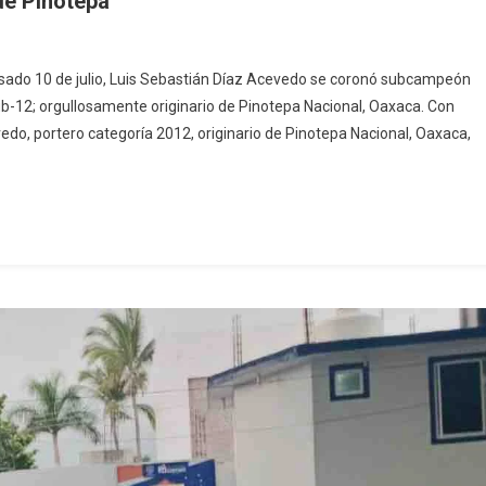
de Pinotepa
pasado 10 de julio, Luis Sebastián Díaz Acevedo se coronó subcampeón
calientes
Sub-12; orgullosamente originario de Pinotepa Nacional, Oaxaca. Con
fa
edo, portero categoría 2012, originario de Pinotepa Nacional, Oaxaca,
lista
epa