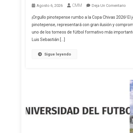
CMM
En
Agosto 6, 2026
Deja Un Comentario
¡Org
¡Orgullo pinotepense rumbo a la Copa Chivas 2026! El
Pin
pinotepense, representará con gran ilusión y comprom
Ru
uno de los torneos de fútbol formativo más importantes
A
Luis Sebastián […]
La
Cop
Chi
Sigue leyendo
2026