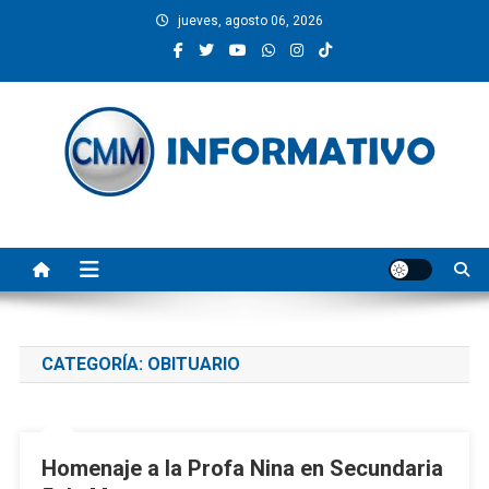
Saltar
jueves, agosto 06, 2026
al
contenido
CMM INFORMATIVO
Noticias de Pinotepa Nacional y la Costa de Oaxaca. Generamos y
producimos la información.
CATEGORÍA:
OBITUARIO
Homenaje a la Profa Nina en Secundaria