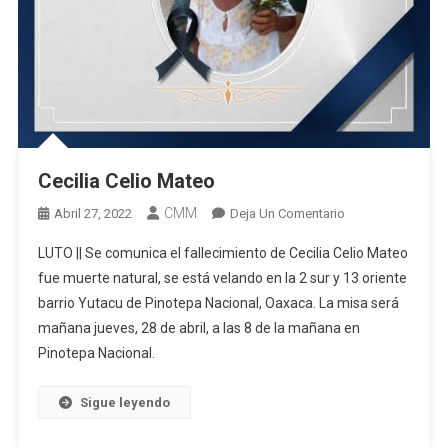
Cecilia Celio Mateo
CMM
En
Abril 27, 2022
Deja Un Comentario
Cecilia
LUTO || Se comunica el fallecimiento de Cecilia Celio Mateo
Celio
fue muerte natural, se está velando en la 2 sur y 13 oriente
Mateo
barrio Yutacu de Pinotepa Nacional, Oaxaca. La misa será
mañana jueves, 28 de abril, a las 8 de la mañana en
Pinotepa Nacional.
Sigue leyendo