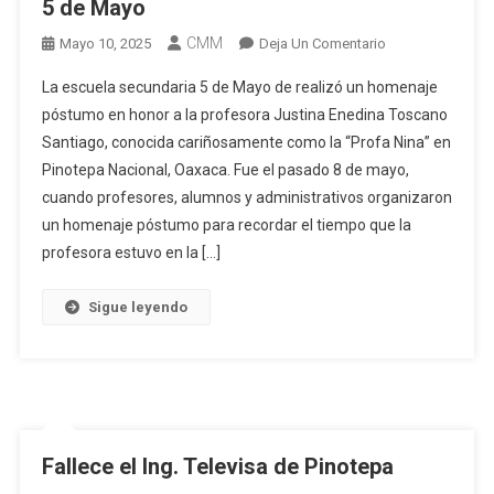
5 de Mayo
CMM
En
Mayo 10, 2025
Deja Un Comentario
Homenaje
La escuela secundaria 5 de Mayo de realizó un homenaje
A
póstumo en honor a la profesora Justina Enedina Toscano
La
Santiago, conocida cariñosamente como la “Profa Nina” en
Profa
Pinotepa Nacional, Oaxaca. Fue el pasado 8 de mayo,
Nina
En
cuando profesores, alumnos y administrativos organizaron
Secundaria
un homenaje póstumo para recordar el tiempo que la
5
profesora estuvo en la […]
De
Mayo
Sigue leyendo
Fallece el Ing. Televisa de Pinotepa