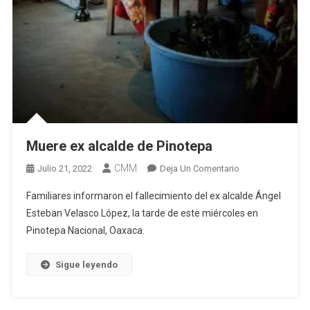
Muere ex alcalde de Pinotepa
CMM
En
Julio 21, 2022
Deja Un Comentario
Muere
Familiares informaron el fallecimiento del ex alcalde Ángel
Ex
Esteban Velasco López, la tarde de este miércoles en
Alcalde
Pinotepa Nacional, Oaxaca.
De
Pinotepa
Sigue leyendo