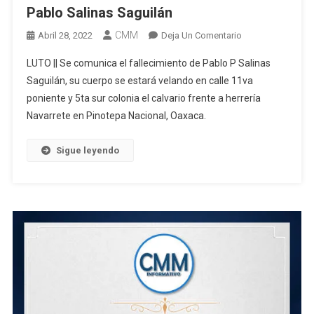
Pablo Salinas Saguilán
CMM
En
Abril 28, 2022
Deja Un Comentario
Pablo
LUTO || Se comunica el fallecimiento de Pablo P Salinas
Salinas
Saguilán, su cuerpo se estará velando en calle 11va
Saguilán
poniente y 5ta sur colonia el calvario frente a herrería
Navarrete en Pinotepa Nacional, Oaxaca.
Sigue leyendo