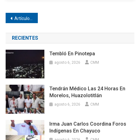
Navegación
Artículos antiguos
de
RECIENTES
entradas
Tembló En Pinotepa
agosto 6, 2026
CMM
Tendrán Médico Las 24 Horas En
Morelos, Huazolotitlán
agosto 6, 2026
CMM
Irma Juan Carlos Coordina Foros
Indígenas En Chayuco
agosto 6, 2026
CMM