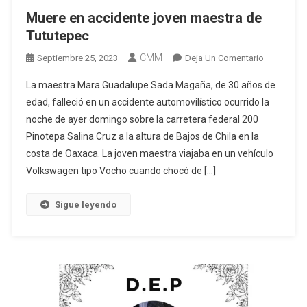
Muere en accidente joven maestra de
Tututepec
CMM
En
Septiembre 25, 2023
Deja Un Comentario
Muere
La maestra Mara Guadalupe Sada Magaña, de 30 años de
En
edad, falleció en un accidente automovilístico ocurrido la
Accidente
noche de ayer domingo sobre la carretera federal 200
Joven
Pinotepa Salina Cruz a la altura de Bajos de Chila en la
Maestra
De
costa de Oaxaca. La joven maestra viajaba en un vehículo
Tututepec
Volkswagen tipo Vocho cuando chocó de […]
Sigue leyendo