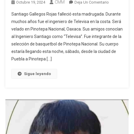
CMM
En
Octubre 19, 2024
Deja Un Comentario
Fallece
Santiago Gallegos Rojas falleció esta madrugada. Durante
El
muchos años fue el ingeniero de Televisa en la costa. Será
Ing.
velado en Pinotepa Nacional, Oaxaca. Sus amigos conocían
Televisa
al Ingeniero Santiago como “Televisa”. Fue integrante de la
De
Pinotepa
selección de basquetbol de Pinotepa Nacional. Su cuerpo
estaría llegando esta noche, sábado, desde la ciudad de
Puebla a Pinotepa […]
Sigue leyendo