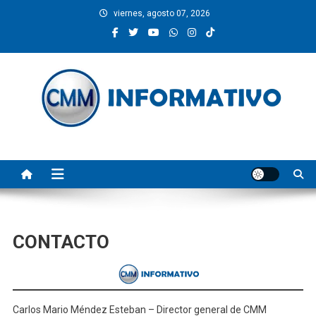
Saltar
viernes, agosto 07, 2026
al
contenido
CMM INFORMATIVO
Noticias de Pinotepa Nacional y la Costa de Oaxaca. Generamos y
producimos la información.
CONTACTO
Carlos Mario Méndez Esteban – Director general de CMM