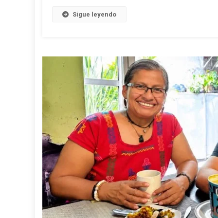
Sobr
Fract
Sigue leyendo
Hidrá