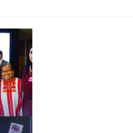
ígenas
yuco