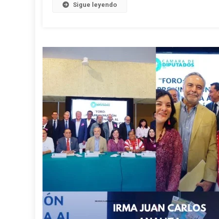
Ind
Sigue leyendo
En
Cha