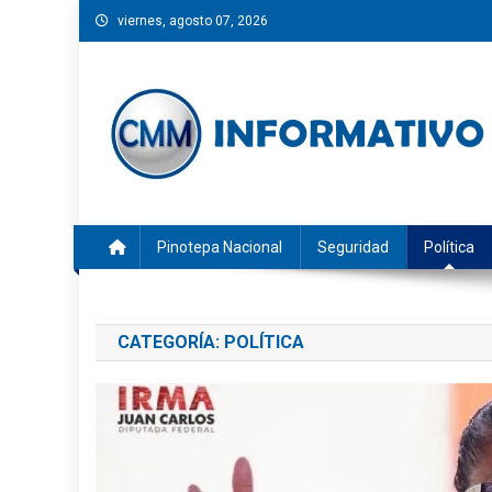
Saltar
viernes, agosto 07, 2026
al
contenido
CMM INFORMATIVO
Noticias de Pinotepa Nacional y la Costa de Oaxaca. Gen
Pinotepa Nacional
Seguridad
Política
CATEGORÍA:
POLÍTICA