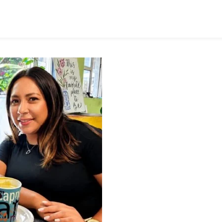
e
uramiento
ulico