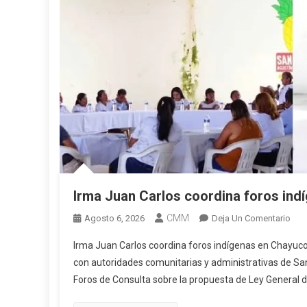
Irma Juan Carlos coordina foros ind
CMM
En
Agosto 6, 2026
Deja Un Comentario
Irma
Irma Juan Carlos coordina foros indígenas en Chayuco
Jua
con autoridades comunitarias y administrativas de San
Carl
Foros de Consulta sobre la propuesta de Ley General d
Coo
For