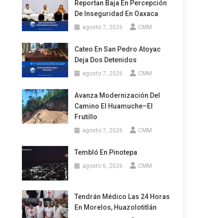
Reportan Baja En Percepción
De Inseguridad En Oaxaca
agosto 7, 2026
CMM
Cateo En San Pedro Atoyac
Deja Dos Detenidos
agosto 7, 2026
CMM
Avanza Modernización Del
Camino El Huamuche–El
Frutillo
agosto 7, 2026
CMM
Tembló En Pinotepa
agosto 6, 2026
CMM
Tendrán Médico Las 24 Horas
En Morelos, Huazolotitlán