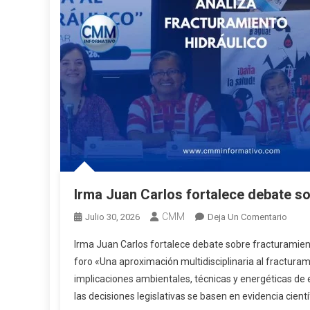
Irma Juan Carlos fortalece debate so
CMM
En
Julio 30, 2026
Deja Un Comentario
Irma
Irma Juan Carlos fortalece debate sobre fracturamient
Juan
foro «Una aproximación multidisciplinaria al fracturami
Carlo
implicaciones ambientales, técnicas y energéticas de 
Forta
las decisiones legislativas se basen en evidencia científ
Deba