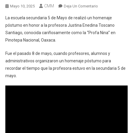
CMM
En
Mayo 10, 2025
Deja Un Comentario
Homenaje
La escuela secundaria 5 de Mayo de realizó un homenaje
A
póstumo en honor a la profesora Justina Enedina Toscano
La
Santiago, conocida cariñosamente como la “Profa Nina” en
Profa
Pinotepa Nacional, Oaxaca.
Nina
En
Fue el pasado 8 de mayo, cuando profesores, alumnos y
Secundaria
5
administrativos organizaron un homenaje póstumo para
De
recordar el tiempo que la profesora estuvo en la secundaria 5 de
Mayo
mayo.