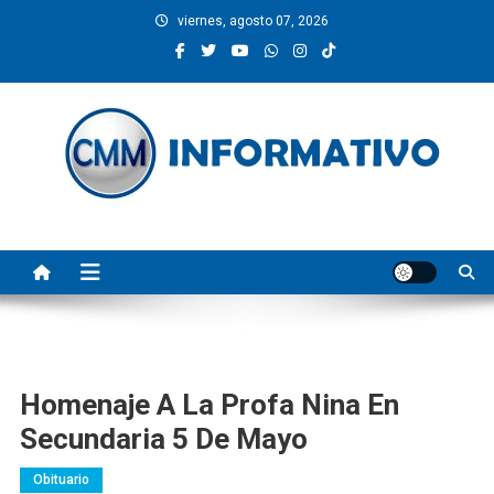
Saltar
viernes, agosto 07, 2026
al
contenido
CMM INFORMATIVO
Noticias de Pinotepa Nacional y la Costa de Oaxaca. Generamos y
producimos la información.
Homenaje A La Profa Nina En
Secundaria 5 De Mayo
Obituario