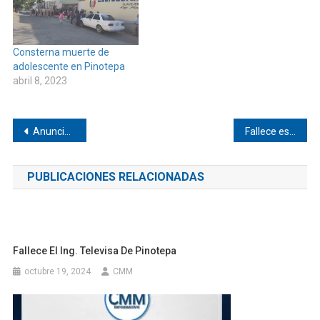
Consterna muerte de
adolescente en Pinotepa
abril 8, 2023
Navegación
Anuncia Salomón Jara inversión de 7 mdp para pavimentación en San Juan Colorado
Fallece estudiante de San Pedro Amuzgos
de
PUBLICACIONES RELACIONADAS
entradas
Fallece El Ing. Televisa De Pinotepa
octubre 19, 2024
CMM