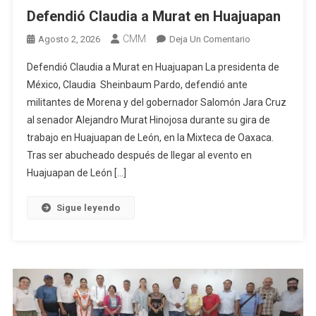
Defendió Claudia a Murat en Huajuapan
CMM
En
Agosto 2, 2026
Deja Un Comentario
Defendió
Defendió Claudia a Murat en Huajuapan La presidenta de
Claudia
México, Claudia Sheinbaum Pardo, defendió ante
A
militantes de Morena y del gobernador Salomón Jara Cruz
Murat
al senador Alejandro Murat Hinojosa durante su gira de
En
Huajuapan
trabajo en Huajuapan de León, en la Mixteca de Oaxaca.
Tras ser abucheado después de llegar al evento en
Huajuapan de León […]
Sigue leyendo