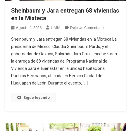
Sheinbaum y Jara entregan 68 viviendas
en la Mixteca
CMM
En
Agosto 1, 2026
Deja Un Comentario
Sheinbaum
Sheinbaum y Jara entregan 68 viviendas en la Mixteca La
Y
presidenta de México, Claudia Sheinbaum Pardo, y el
Jara
gobernador de Oaxaca, Salomón Jara Cruz, encabezaron
Entregan
la entrega de 68 viviendas del Programa Nacional de
68
Viviendas
Vivienda para el Bienestar en la unidad habitacional
En
Pueblos Hermanos, ubicada en Heroica Ciudad de
La
Huajuapan de León. Durante el evento, […]
Mixteca
Sigue leyendo