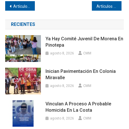
Navegación
Artículos antiguos
Artículos siguientes
de
RECIENTES
entradas
Ya Hay Comité Juvenil De Morena En
Pinotepa
agosto 8, 2026
CMM
Inician Pavimentación En Colonia
Miravalle
agosto 8, 2026
CMM
Vinculan A Proceso A Probable
Homicida En La Costa
agosto 8, 2026
CMM