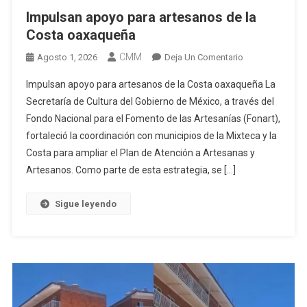
Impulsan apoyo para artesanos de la
Costa oaxaqueña
CMM
En
Agosto 1, 2026
Deja Un Comentario
Impulsan
Impulsan apoyo para artesanos de la Costa oaxaqueña La
Apoyo
Secretaría de Cultura del Gobierno de México, a través del
Para
Fondo Nacional para el Fomento de las Artesanías (Fonart),
Artesanos
fortaleció la coordinación con municipios de la Mixteca y la
De
La
Costa para ampliar el Plan de Atención a Artesanas y
Costa
Artesanos. Como parte de esta estrategia, se […]
Oaxaqueña
Sigue leyendo