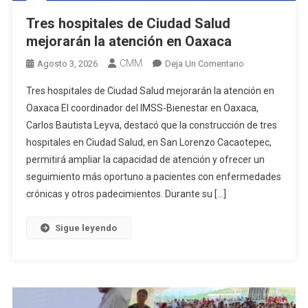
Tres hospitales de Ciudad Salud
mejorarán la atención en Oaxaca
CMM
En
Agosto 3, 2026
Deja Un Comentario
Tres
Tres hospitales de Ciudad Salud mejorarán la atención en
Hospitales
Oaxaca El coordinador del IMSS-Bienestar en Oaxaca,
De
Carlos Bautista Leyva, destacó que la construcción de tres
Ciudad
hospitales en Ciudad Salud, en San Lorenzo Cacaotepec,
Salud
Mejorarán
permitirá ampliar la capacidad de atención y ofrecer un
La
seguimiento más oportuno a pacientes con enfermedades
Atención
crónicas y otros padecimientos. Durante su […]
En
Oaxaca
Sigue leyendo