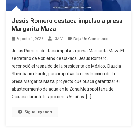
Jesús Romero destaca impulso a presa
Margarita Maza
CMM
En
Agosto 1, 2026
Deja Un Comentario
Jesús
Jesús Romero destaca impulso a presa Margarita Maza El
Romero
secretario de Gobierno de Oaxaca, Jesús Romero,
Destaca
reconoció el respaldo de la presidenta de México, Claudia
Impulso
Sheinbaum Pardo, para impulsar la construcción de la
A
Presa
presa Margarita Maza, proyecto que busca garantizar el
Margarita
abastecimiento de agua en la Zona Metropolitana de
Maza
Oaxaca durante los próximos 50 años. […]
Sigue leyendo