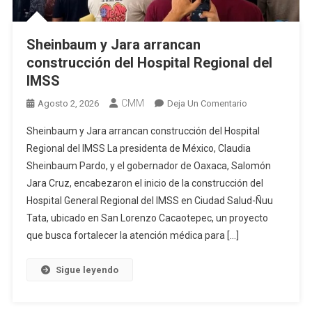
Sheinbaum y Jara arrancan
construcción del Hospital Regional del
IMSS
CMM
En
Agosto 2, 2026
Deja Un Comentario
Sheinbaum
Sheinbaum y Jara arrancan construcción del Hospital
Y
Regional del IMSS La presidenta de México, Claudia
Jara
Sheinbaum Pardo, y el gobernador de Oaxaca, Salomón
Arrancan
Jara Cruz, encabezaron el inicio de la construcción del
Construcción
Del
Hospital General Regional del IMSS en Ciudad Salud-Ñuu
Hospital
Tata, ubicado en San Lorenzo Cacaotepec, un proyecto
Regional
que busca fortalecer la atención médica para […]
Del
IMSS
Sigue leyendo