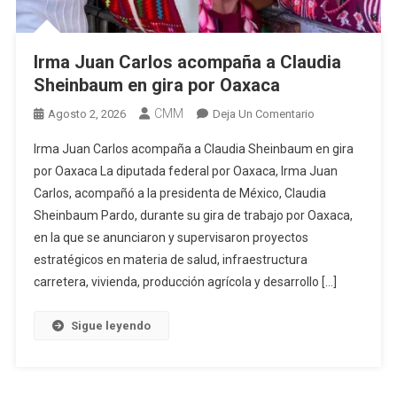
Irma Juan Carlos acompaña a Claudia
Sheinbaum en gira por Oaxaca
CMM
En
Agosto 2, 2026
Deja Un Comentario
Irma
Irma Juan Carlos acompaña a Claudia Sheinbaum en gira
Juan
por Oaxaca La diputada federal por Oaxaca, Irma Juan
Carlos
Carlos, acompañó a la presidenta de México, Claudia
Acompaña
Sheinbaum Pardo, durante su gira de trabajo por Oaxaca,
A
Claudia
en la que se anunciaron y supervisaron proyectos
Sheinbaum
estratégicos en materia de salud, infraestructura
En
carretera, vivienda, producción agrícola y desarrollo […]
Gira
Por
Sigue leyendo
Oaxaca