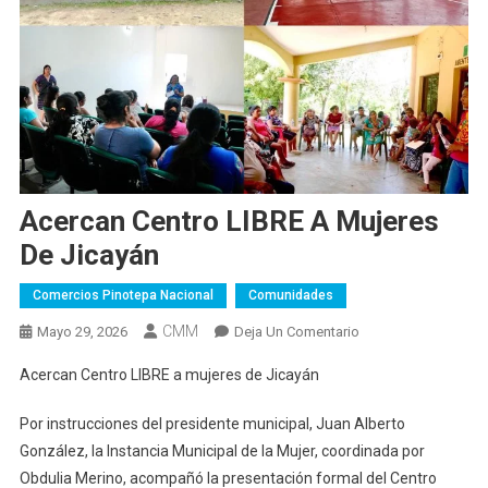
Acercan Centro LIBRE A Mujeres
De Jicayán
Comercios Pinotepa Nacional
Comunidades
CMM
En
Mayo 29, 2026
Deja Un Comentario
Acercan
Acercan Centro LIBRE a mujeres de Jicayán
Centro
LIBRE
Por instrucciones del presidente municipal, Juan Alberto
A
González, la Instancia Municipal de la Mujer, coordinada por
Mujeres
Obdulia Merino, acompañó la presentación formal del Centro
De