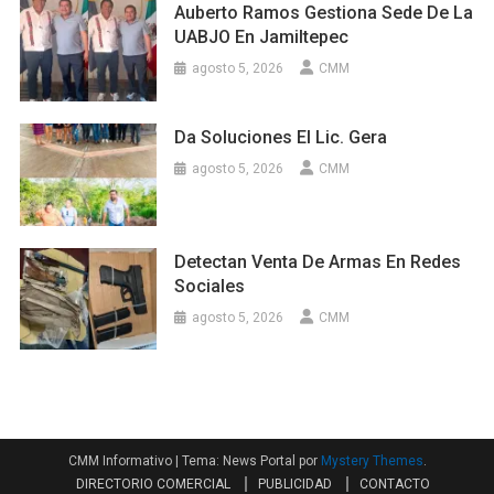
Auberto Ramos Gestiona Sede De La
UABJO En Jamiltepec
agosto 5, 2026
CMM
Da Soluciones El Lic. Gera
agosto 5, 2026
CMM
Detectan Venta De Armas En Redes
Sociales
agosto 5, 2026
CMM
CMM Informativo
|
Tema: News Portal por
Mystery Themes
.
DIRECTORIO COMERCIAL
PUBLICIDAD
CONTACTO