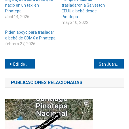
nació en un taxi en
trasladaron a Galveston
Pinotepa
EEUU a bebé desde
abril 14, 2026
Pinotepa
mayo 10, 2022
Piden apoyo para trasladar
a bebé de CDMX a Pinotepa
febrero 27, 2026
Navegación
Edil de Santiago Jamiltepec, Prof. Auberto Ramos da su primer Grito de Independencia
San Juan Colorado celebró el Grito de Independencia
de
PUBLICACIONES RELACIONADAS
entradas