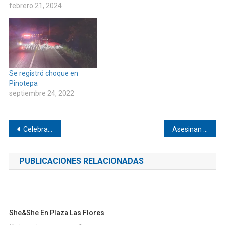
febrero 21, 2024
Se registró choque en
Pinotepa
septiembre 24, 2022
Navegación
Celebran el día del hombre en Pinotepa
Asesinan a joven en Jamiltepec
de
PUBLICACIONES RELACIONADAS
entradas
She&She En Plaza Las Flores