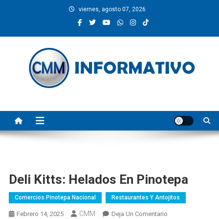
Saltar
viernes, agosto 07, 2026
al
contenido
CMM INFORMATIVO
Noticias de Pinotepa Nacional y la Costa de Oaxaca. Generamos y
producimos la información.
Deli Kitts: Helados En Pinotepa
Comercios Pinotepa Nacional
Restaurantes Y Antojitos
CMM
En
Febrero 14, 2025
Deja Un Comentario