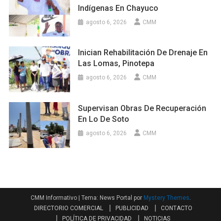
Indígenas En Chayuco
agosto 6, 2026
CMM
Inician Rehabilitación De Drenaje En
Las Lomas, Pinotepa
agosto 6, 2026
CMM
Supervisan Obras De Recuperación
En Lo De Soto
agosto 6, 2026
CMM
CMM Informativo
|
Tema: News Portal por
Mystery Themes
.
DIRECTORIO COMERCIAL
PUBLICIDAD
CONTACTO
POLÍTICA DE PRIVACIDAD
NOTICIAS