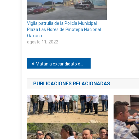
Vigila patrulla de la Policía Municipal
Plaza Las Flores de Pinotepa Nacional
Oaxaca
agosto 11, 2022
Navegación
Matan a excandidato del PT en Tacubaya
de
PUBLICACIONES RELACIONADAS
entradas