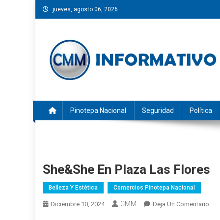
Saltar
jueves, agosto 06, 2026
al
contenido
CMM INFORMATIVO
Noticias de Pinotepa Nacional y la Costa de Oaxaca. Gen
Pinotepa Nacional
Seguridad
Política
She&She En Plaza Las Flores
Belleza Y Estética
Comercios Pinotepa Nacional
CMM
En
Diciembre 10, 2024
Deja Un Comentario
She