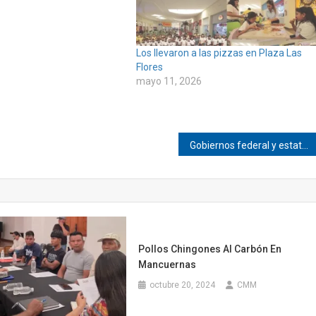
Los llevaron a las pizzas en Plaza Las
Flores
mayo 11, 2026
Gobiernos federal y estatal ratifican compromisos con magisterio y educandos de la entidad: Emilio Montero Pérez
Pollos Chingones Al Carbón En
Mancuernas
octubre 20, 2024
CMM