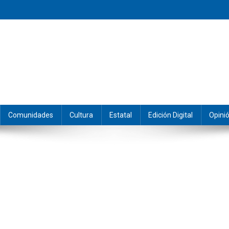
eramos y producimos la información.
Comunidades
Cultura
Estatal
Edición Digital
Opini
&She