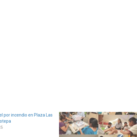
l por incendio en Plaza Las
notepa
26