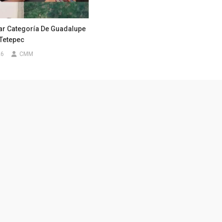
ar Categoría De Guadalupe
 Tetepec
26
CMM