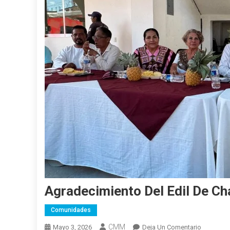
Agradecimiento Del Edil De C
Comunidades
CMM
En
Mayo 3, 2026
Deja Un Comentario