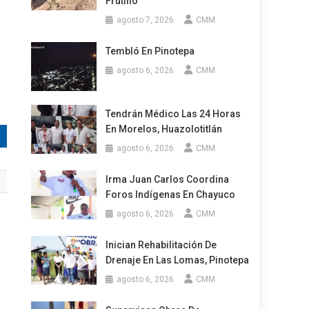
Frutillo
agosto 7, 2026
CMM
Tembló En Pinotepa
agosto 6, 2026
CMM
Tendrán Médico Las 24 Horas
En Morelos, Huazolotitlán
agosto 6, 2026
CMM
Irma Juan Carlos Coordina
Foros Indígenas En Chayuco
agosto 6, 2026
CMM
Inician Rehabilitación De
Drenaje En Las Lomas, Pinotepa
agosto 6, 2026
CMM