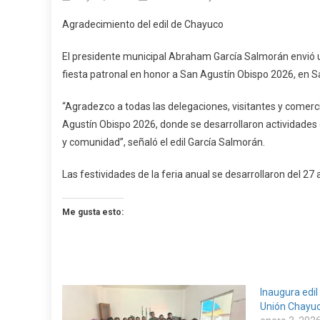
Agradeci
Agradecimiento del edil de Chayuco
Del
Edil
El presidente municipal Abraham García Salmorán envió un
De
fiesta patronal en honor a San Agustín Obispo 2026, en 
Chayuco
“Agradezco a todas las delegaciones, visitantes y comerci
Agustín Obispo 2026, donde se desarrollaron actividades d
y comunidad”, señaló el edil García Salmorán.
Las festividades de la feria anual se desarrollaron del 27 a
Me gusta esto:
Inaugura edil
Unión Chayu