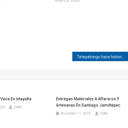
6
enero 6, 2026
Tetepelcingo hace historia y logra subcampeonato
 Vaca En Ixtayutla
Entregan Materiales A Alfareros Y
Artesanas En Santiago Jamiltepec
026
CMM
diciembre 11, 2025
CMM