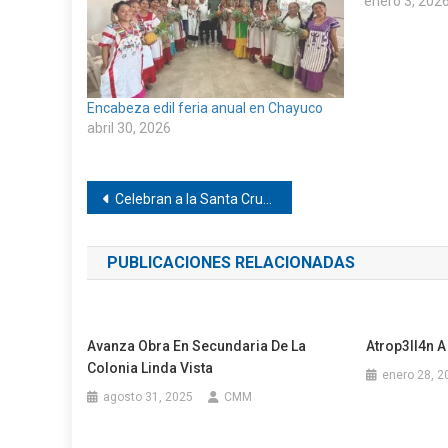
enero 3, 202
Encabeza edil feria anual en Chayuco
abril 30, 2026
Navegación
Celebran a la Santa Cruz en Pinotepa
de
PUBLICACIONES RELACIONADAS
entradas
Avanza Obra En Secundaria De La
Atrop3ll4n A
Colonia Linda Vista
enero 28, 2
agosto 31, 2025
CMM