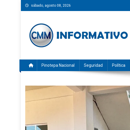
Saltar
sábado, agosto 08, 2026
al
contenido
CMM INFORMATIVO
Noticias de Pinotepa Nacional y la Costa de Oaxaca. Gen
Pinotepa Nacional
Seguridad
Política