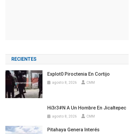
RECIENTES
Explot0 Piroctenia En Cortijo
agosto 8, 2026
CMM
Hi3r3#n A Un Hombre En Jicaltepec
agosto 8, 2026
CMM
Pitahaya Genera Interés