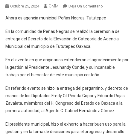
CMM
En
Octubre 25, 2024
Deja Un Comentario
Ahora
Ahora es agencia municipal Peñas Negras, Tututepec
Es
Agencia
En la comunidad de Peñas Negras se realizó la ceremonia de
Municipal
entrega del Decreto de la Elevación de Categoría de Agencia
Peñas
Municipal del municipio de Tututepec Oaxaca.
Negras,
Tututepec
En el evento en que originarios extendieron el agradecimiento por
la gestión al Presidente Jesuhandy Conde, y su incansable
trabajo por el bienestar de este municipio costeño.
En referido evento se hizo la entrega del pergamino, y decreto de
manos de los Diputados Fredy Gil Pineda Gopar y Eduardo Rojas
Zavaleta, miembros del H. Congreso del Estado de Oaxaca a la
primera autoridad, al Agente C. Gabriel Hernández Gómez.
El presidente municipal, hizo el exhorto a hacer buen uso para la
gestión y en la toma de decisiones para el progreso y desarrollo