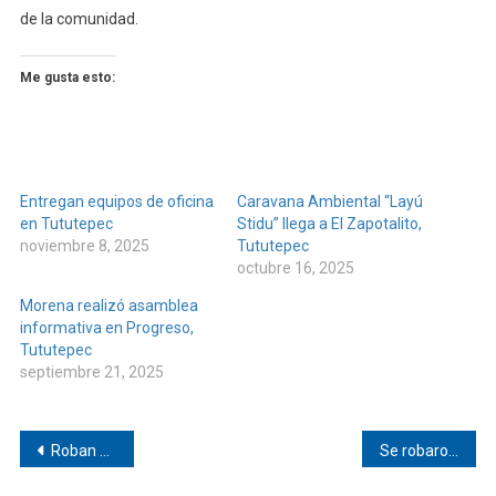
de la comunidad.
Me gusta esto:
Entregan equipos de oficina
Caravana Ambiental “Layú
en Tututepec
Stidu” llega a El Zapotalito,
noviembre 8, 2025
Tututepec
octubre 16, 2025
Morena realizó asamblea
informativa en Progreso,
Tututepec
septiembre 21, 2025
Navegación
Roban en la Capilla del Calvario de Pinotepa
Se robaron moto en Pinotepa
de