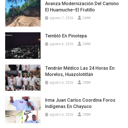
Avanza Modernización Del Camino
El Huamuche–El Frutillo
agosto 7, 2026
CMM
Tembló En Pinotepa
agosto 6, 2026
CMM
Tendrán Médico Las 24 Horas En
Morelos, Huazolotitlán
agosto 6, 2026
CMM
Irma Juan Carlos Coordina Foros
Indígenas En Chayuco
agosto 6, 2026
CMM