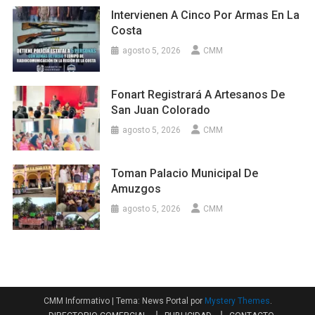
Intervienen A Cinco Por Armas En La
Costa
agosto 5, 2026
CMM
Fonart Registrará A Artesanos De
San Juan Colorado
agosto 5, 2026
CMM
Toman Palacio Municipal De
Amuzgos
agosto 5, 2026
CMM
CMM Informativo
|
Tema: News Portal por
Mystery Themes
.