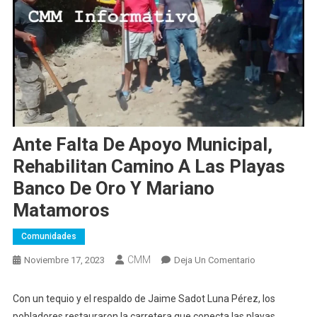
Ante Falta De Apoyo Municipal,
Rehabilitan Camino A Las Playas
Banco De Oro Y Mariano
Matamoros
Comunidades
CMM
En
Noviembre 17, 2023
Deja Un Comentario
Ante
Falta
Con un tequio y el respaldo de Jaime Sadot Luna Pérez, los
De
pobladores restauraron la carretera que conecta las playas