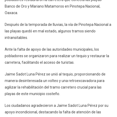
Apoyo
Banco de Oro y Mariano Matamoros en Pinotepa Nacional,
Municipal,
Oaxaca.
Rehabilitan
Camino
Después de la temporada de lluvias, la vía de Pinotepa Nacional a
A
las playas quedó en mal estado, algunos tramos siendo
Las
intransitables.
Playas
Banco
Ante la falta de apoyo de las autoridades municipales, los
De
pobladores se organizaron para realizar un tequio y restaurar la
Oro
carretera, facilitando el acceso de turistas.
Y
Mariano
Jaime Sadot Luna Pérez se unió al tequio, proporcionando de
Matamoros
manera desinteresada un volteo y una retroexcavadora para
agilizar la rehabilitación del tramo carretero crucial para las
playas de este municipio costeño.
Los ciudadanos agradecieron a Jaime Sadot Luna Pérez por su
apoyo incondicional, destacando la falta de atención de las