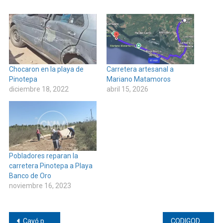
Chocaron en la playa de
Carretera artesanal a
Pinotepa
Mariano Matamoros
diciembre 18, 2022
abril 15, 2026
Pobladores reparan la
carretera Pinotepa a Playa
Banco de Oro
noviembre 16, 2023
Navegación
Cayó pez gordo en Pinotepa
CODIGODH lanza encuesta sobre la tortura en Oaxaca