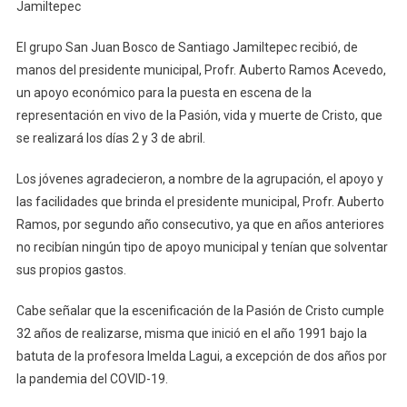
Jamiltepec
Para
Representación
El grupo San Juan Bosco de Santiago Jamiltepec recibió, de
De
manos del presidente municipal, Profr. Auberto Ramos Acevedo,
La
un apoyo económico para la puesta en escena de la
Pasión
De
representación en vivo de la Pasión, vida y muerte de Cristo, que
Cristo
se realizará los días 2 y 3 de abril.
En
Jamiltepec
Los jóvenes agradecieron, a nombre de la agrupación, el apoyo y
las facilidades que brinda el presidente municipal, Profr. Auberto
Ramos, por segundo año consecutivo, ya que en años anteriores
no recibían ningún tipo de apoyo municipal y tenían que solventar
sus propios gastos.
Cabe señalar que la escenificación de la Pasión de Cristo cumple
32 años de realizarse, misma que inició en el año 1991 bajo la
batuta de la profesora Imelda Lagui, a excepción de dos años por
la pandemia del COVID-19.