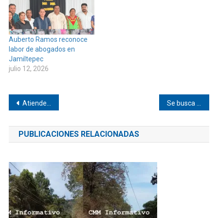
Auberto Ramos reconoce
labor de abogados en
Jamiltepec
julio 12, 2026
Navegación
Atienden incendio en basurero municipal de Pinotepa de Don Luis
Se busca a adolescente de Huaxpaltepec
de
PUBLICACIONES RELACIONADAS
entradas