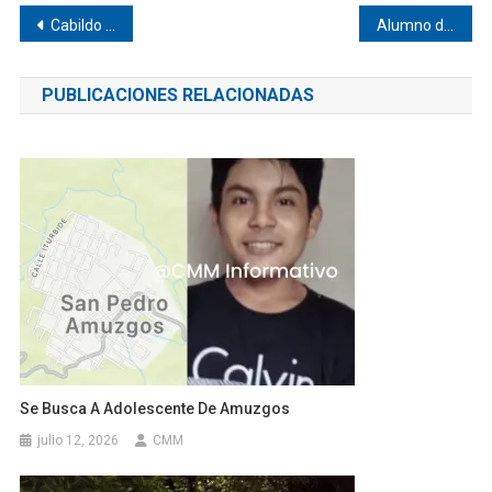
Navegación
Cabildo acompaña festividad de San Isidro en Huaxpaltepec
Alumno de CECyTEO Jamiltepec va a etapa estatal
de
PUBLICACIONES RELACIONADAS
entradas
Se Busca A Adolescente De Amuzgos
julio 12, 2026
CMM