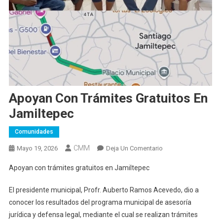
Apoyan Con Trámites Gratuitos En
Jamiltepec
Comunidades
CMM
En
Mayo 19, 2026
Deja Un Comentario
Apoyan
Apoyan con trámites gratuitos en Jamiltepec
Con
Trámites
El presidente municipal, Profr. Auberto Ramos Acevedo, dio a
Gratuitos
conocer los resultados del programa municipal de asesoría
En
jurídica y defensa legal, mediante el cual se realizan trámites
Jamiltepec