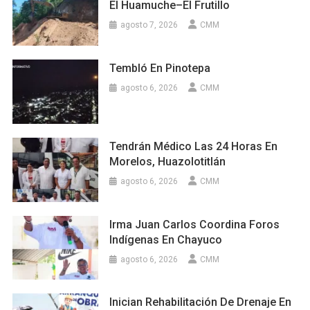
El Huamuche–El Frutillo
agosto 7, 2026
CMM
Tembló En Pinotepa
agosto 6, 2026
CMM
Tendrán Médico Las 24 Horas En
Morelos, Huazolotitlán
agosto 6, 2026
CMM
Irma Juan Carlos Coordina Foros
Indígenas En Chayuco
agosto 6, 2026
CMM
Inician Rehabilitación De Drenaje En