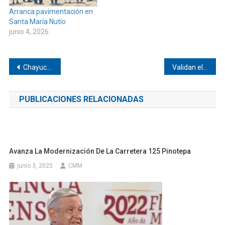
Arranca pavimentación en
Santa María Nutío
junio 4, 2026
Navegación
Chayuco gestiona atención a caminos
Validan elección en Mechoacán
de
PUBLICACIONES RELACIONADAS
entradas
Avanza La Modernización De La Carretera 125 Pinotepa
junio 3, 2025
CMM