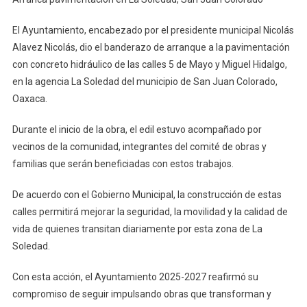
Pavimentación
En
El Ayuntamiento, encabezado por el presidente municipal Nicolás
La
Alavez Nicolás, dio el banderazo de arranque a la pavimentación
Soledad,
con concreto hidráulico de las calles 5 de Mayo y Miguel Hidalgo,
San
en la agencia La Soledad del municipio de San Juan Colorado,
Juan
Colorado
Oaxaca.
Durante el inicio de la obra, el edil estuvo acompañado por
vecinos de la comunidad, integrantes del comité de obras y
familias que serán beneficiadas con estos trabajos.
De acuerdo con el Gobierno Municipal, la construcción de estas
calles permitirá mejorar la seguridad, la movilidad y la calidad de
vida de quienes transitan diariamente por esta zona de La
Soledad.
Con esta acción, el Ayuntamiento 2025-2027 reafirmó su
compromiso de seguir impulsando obras que transforman y