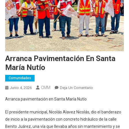
Arranca Pavimentación En Santa
María Nutío
Comunidades
CMM
En
Junio 4, 2026
Deja Un Comentario
Arranca
Arranca pavimentación en Santa María Nutío
Pavimentación
En
El presidente municipal, Nicolás Alavez Nicolás, dio el banderazo
Santa
de inicio a la pavimentación con concreto hidráulico de la calle
María
Benito Juárez, una vía que llevaba años sin mantenimiento y se
Nutío