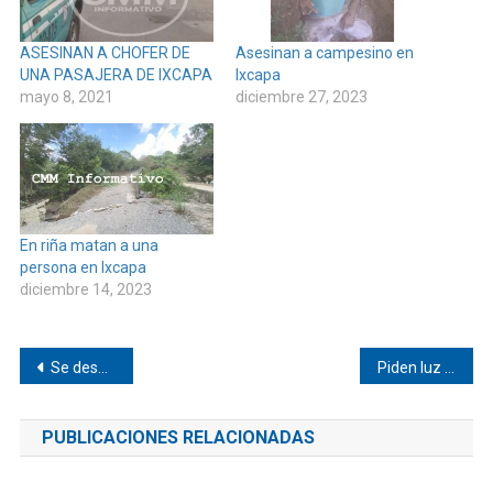
ASESINAN A CHOFER DE
Asesinan a campesino en
UNA PASAJERA DE IXCAPA
Ixcapa
mayo 8, 2021
diciembre 27, 2023
En riña matan a una
persona en Ixcapa
diciembre 14, 2023
Navegación
Se despedaza súper carretera Oaxaca-Puerto Escondido
Piden luz en Paso de la Reina
de
PUBLICACIONES RELACIONADAS
entradas