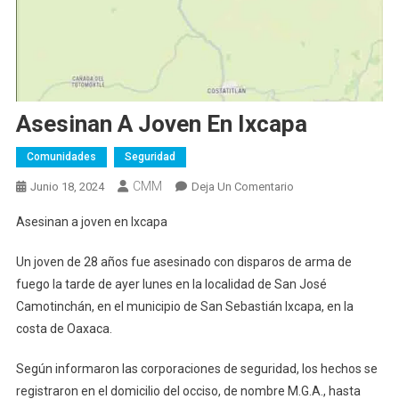
Asesinan A Joven En Ixcapa
Comunidades
Seguridad
CMM
En
Junio 18, 2024
Deja Un Comentario
Asesinan
Asesinan a joven en Ixcapa
A
Joven
Un joven de 28 años fue asesinado con disparos de arma de
En
fuego la tarde de ayer lunes en la localidad de San José
Ixcapa
Camotinchán, en el municipio de San Sebastián Ixcapa, en la
costa de Oaxaca.
Según informaron las corporaciones de seguridad, los hechos se
registraron en el domicilio del occiso, de nombre M.G.A., hasta