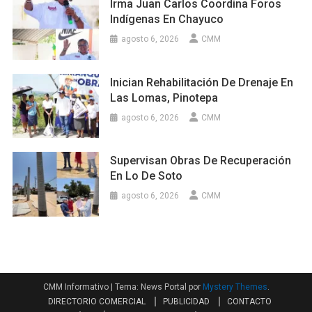
Irma Juan Carlos Coordina Foros
Indígenas En Chayuco
agosto 6, 2026
CMM
Inician Rehabilitación De Drenaje En
Las Lomas, Pinotepa
agosto 6, 2026
CMM
Supervisan Obras De Recuperación
En Lo De Soto
agosto 6, 2026
CMM
CMM Informativo
|
Tema: News Portal por
Mystery Themes
.
DIRECTORIO COMERCIAL
PUBLICIDAD
CONTACTO