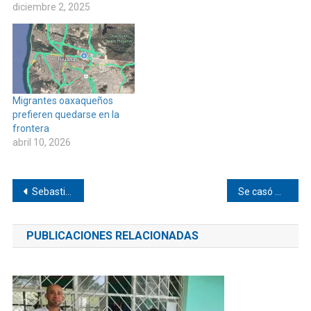
diciembre 2, 2025
Migrantes oaxaqueños
prefieren quedarse en la
frontera
abril 10, 2026
Navegación
Sebastián Williams gana el Zicatela Mexican Pro Surf 2025
Se casó masón de Pinotepa
de
PUBLICACIONES RELACIONADAS
entradas