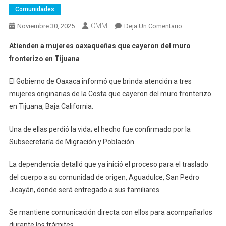
Comunidades
CMM
En
Noviembre 30, 2025
Deja Un Comentario
Atienden
Atienden a mujeres oaxaqueñas que cayeron del muro
A
fronterizo en Tijuana
Mujeres
Oaxaqueñas
El Gobierno de Oaxaca informó que brinda atención a tres
Que
mujeres originarias de la Costa que cayeron del muro fronterizo
Cayeron
en Tijuana, Baja California.
Del
Muro
Una de ellas perdió la vida; el hecho fue confirmado por la
Fronterizo
Subsecretaría de Migración y Población.
En
Tijuana
La dependencia detalló que ya inició el proceso para el traslado
del cuerpo a su comunidad de origen, Aguadulce, San Pedro
Jicayán, donde será entregado a sus familiares.
Se mantiene comunicación directa con ellos para acompañarlos
durante los trámites.