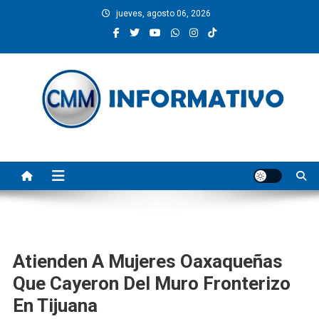
Saltar
jueves, agosto 06, 2026
al
contenido
CMM INFORMATIVO
Noticias de Pinotepa Nacional y la Costa de Oaxaca. Generamos y
producimos la información.
Atienden A Mujeres Oaxaqueñas
Que Cayeron Del Muro Fronterizo
En Tijuana