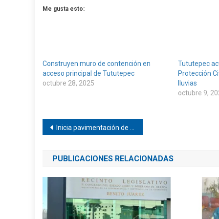
Me gusta esto:
Construyen muro de contención en
Tututepec ac
acceso principal de Tututepec
Protección Ci
octubre 28, 2025
lluvias
octubre 9, 2
Navegación
Inicia pavimentación de la calle Adolfo López Mateos en San Juan Colorado
de
PUBLICACIONES RELACIONADAS
entradas