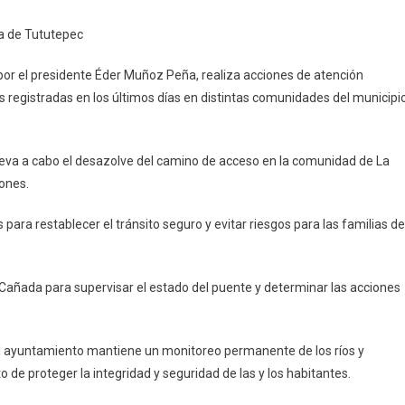
en
la de Tututepec
ciones
por el presidente Éder Muñoz Peña, realiza acciones de atención
s registradas en los últimos días en distintas comunidades del municipi
idades
lleva a cabo el desazolve del camino de acceso en la comunidad de La
iones.
pec
ara restablecer el tránsito seguro y evitar riesgos para las familias de
 Cañada para supervisar el estado del puente y determinar las acciones
, el ayuntamiento mantiene un monitoreo permanente de los ríos y
 de proteger la integridad y seguridad de las y los habitantes.