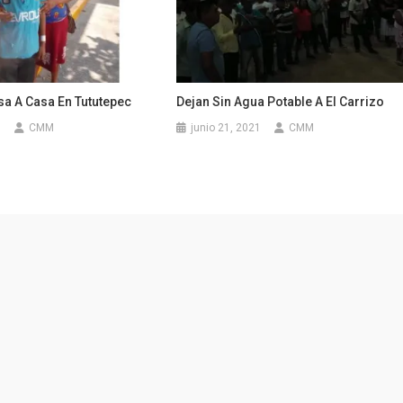
sa A Casa En Tututepec
Dejan Sin Agua Potable A El Carrizo
3
CMM
junio 21, 2021
CMM