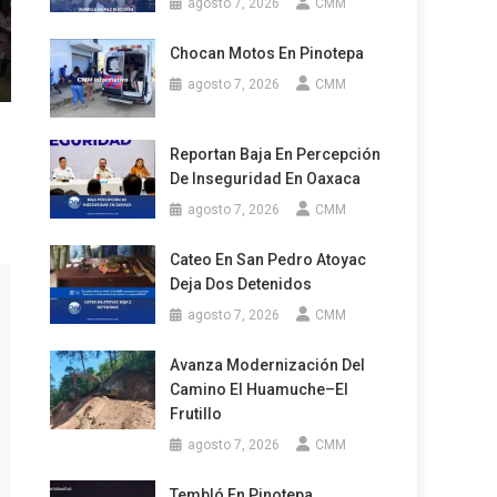
agosto 7, 2026
CMM
Chocan Motos En Pinotepa
agosto 7, 2026
CMM
Reportan Baja En Percepción
De Inseguridad En Oaxaca
agosto 7, 2026
CMM
Cateo En San Pedro Atoyac
Deja Dos Detenidos
agosto 7, 2026
CMM
Avanza Modernización Del
Camino El Huamuche–El
Frutillo
agosto 7, 2026
CMM
Tembló En Pinotepa