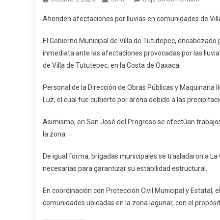
Atiend
Atienden afectaciones por lluvias en comunidades de Vil
Afecta
Por
El Gobierno Municipal de Villa de Tututepec, encabezado 
Lluvias
inmediata ante las afectaciones provocadas por las lluvia
En
de Villa de Tututepec, en la Costa de Oaxaca.
Comun
De
Personal de la Dirección de Obras Públicas y Maquinaria 
Villa
Luz, el cual fue cubierto por arena debido a las precipitac
De
Tutute
Asimismo, en San José del Progreso se efectúan trabajos p
la zona.
De igual forma, brigadas municipales se trasladaron a La
necesarias para garantizar su estabilidad estructural.
En coordinación con Protección Civil Municipal y Estatal
comunidades ubicadas en la zona lagunar, con el propósito