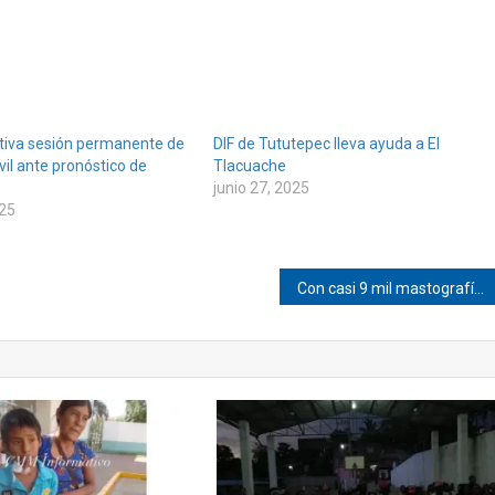
tiva sesión permanente de
DIF de Tututepec lleva ayuda a El
vil ante pronóstico de
Tlacuache
junio 27, 2025
025
Con casi 9 mil mastografías, refuerzan detección oportuna del cáncer de mama