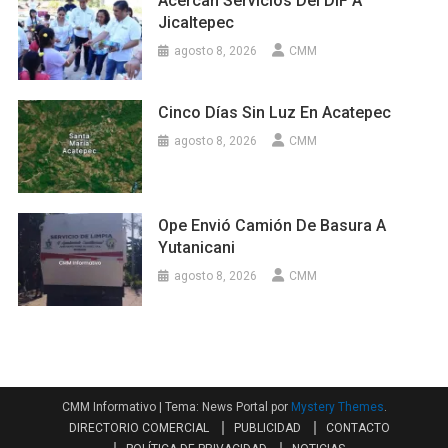
Acercan Servicios Del DIF A
Jicaltepec
agosto 8, 2026
CMM
Cinco Días Sin Luz En Acatepec
agosto 8, 2026
CMM
Ope Envió Camión De Basura A
Yutanicani
agosto 8, 2026
CMM
CMM Informativo
|
Tema: News Portal por
Mystery Themes
.
DIRECTORIO COMERCIAL
PUBLICIDAD
CONTACTO