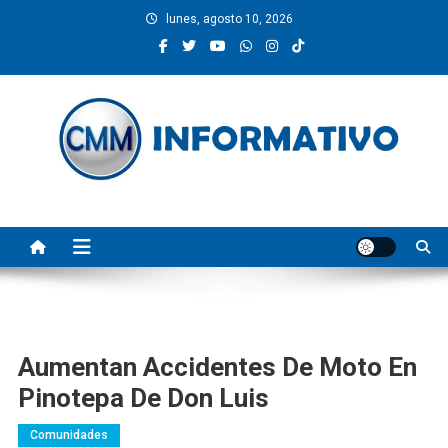
Saltar
lunes, agosto 10, 2026
al
contenido
CMM INFORMATIVO
Noticias de Pinotepa Nacional y la Costa de Oaxaca. Generamos y
producimos la información.
Aumentan Accidentes De Moto En
Pinotepa De Don Luis
Comunidades