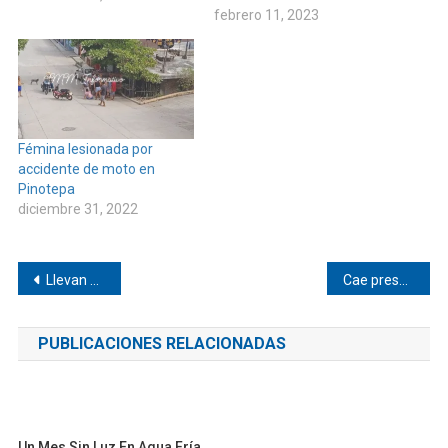
febrero 11, 2023
Fémina lesionada por
accidente de moto en
Pinotepa
diciembre 31, 2022
Navegación
Llevan apoyos a Corralero
Cae presunto líder criminal en Jamiltepec
de
PUBLICACIONES RELACIONADAS
entradas
Un Mes Sin Luz En Agua Fría