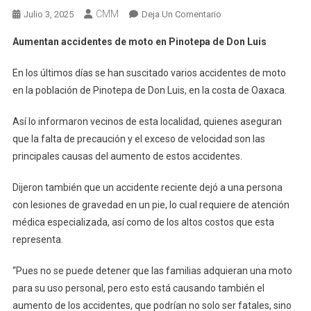
CMM
En
Julio 3, 2025
Deja Un Comentario
Aumentan
Aumentan accidentes de moto en Pinotepa de Don Luis
Accidentes
De
En los últimos días se han suscitado varios accidentes de moto
Moto
en la población de Pinotepa de Don Luis, en la costa de Oaxaca.
En
Pinotepa
Así lo informaron vecinos de esta localidad, quienes aseguran
De
que la falta de precaución y el exceso de velocidad son las
Don
principales causas del aumento de estos accidentes.
Luis
Dijeron también que un accidente reciente dejó a una persona
con lesiones de gravedad en un pie, lo cual requiere de atención
médica especializada, así como de los altos costos que esta
representa.
“Pues no se puede detener que las familias adquieran una moto
para su uso personal, pero esto está causando también el
aumento de los accidentes, que podrían no solo ser fatales, sino