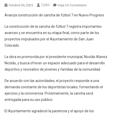
CMM
En
Octubre 30, 2025
Deja Un Comentario
Avanza
Avanza construcción de cancha de fútbol 7 en Nuevo Progreso
Construcción
De
La construcción de la cancha de fútbol 7 registra importantes
Cancha
avances y se encuentra en su etapa final, como parte de los
De
proyectos impulsados por el Ayuntamiento de San Juan
Fútbol
Colorado.
7
En
La obra es promovida por el presidente municipal, Nicolás Alavez
Nuevo
Nicolás, y busca ofrecer un espacio adecuado para el desarrollo
Progreso
deportivo y recreativo de jóvenes y familias de la comunidad.
De acuerdo con las autoridades, el proyecto responde a una
demanda constante de los deportistas locales, fomentando el
ejercicio y la convivencia. Próximamente, la cancha será
entregada para su uso público.
El Ayuntamiento agradeció la paciencia y el apoyo de los