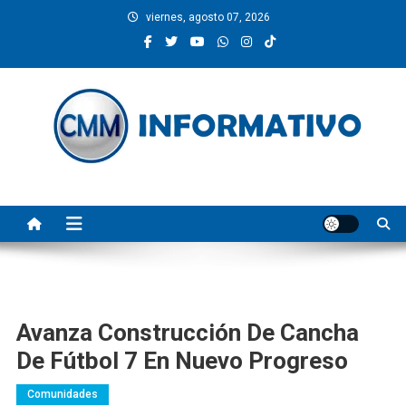
Saltar
viernes, agosto 07, 2026
al
contenido
CMM INFORMATIVO
Noticias de Pinotepa Nacional y la Costa de Oaxaca. Generamos y
producimos la información.
Avanza Construcción De Cancha
De Fútbol 7 En Nuevo Progreso
Comunidades