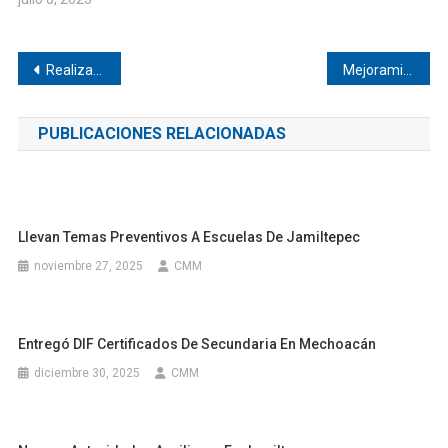
Navegación
Realizan altar del Día de Muertos en la Casa de Cultura de Pinotepa
Mejoramiento del Sistema de Agua Entubada en El Paso de la Reyna, Santiago Jamiltepec
de
PUBLICACIONES RELACIONADAS
entradas
Llevan Temas Preventivos A Escuelas De Jamiltepec
noviembre 27, 2025
CMM
Entregó DIF Certificados De Secundaria En Mechoacán
diciembre 30, 2025
CMM