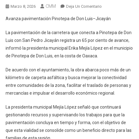
CMM
En
Marzo 8, 2026
Deja Un Comentario
Avanza
Avanza pavimentación Pinotepa de Don Luis–Jicayán
Pavimentación
Pinotepa
La pavimentación de la carretera que conecta a Pinotepa de Don
De
Luis con San Pedro Jicayán registra un 65 por ciento de avance,
Don
informó la presidenta municipal Erika Mejía López en el municipio
Luis–
de Pinotepa de Don Luis, en la costa de Oaxaca.
Jicayán
De acuerdo con el ayuntamiento, la obra abarca poco más de un
kilómetro de carpeta asfáltica y busca mejorar la conectividad
entre comunidades de la zona, facilitar el traslado de personas y
mercancías e impulsar el desarrollo económico regional.
La presidenta municipal Mejía López señaló que continuará
gestionando recursos y supervisando los trabajos para que la
pavimentación concluya en tiempo y forma, con el objetivo de
que esta vialidad se consolide como un beneficio directo para las
familias de esta región.