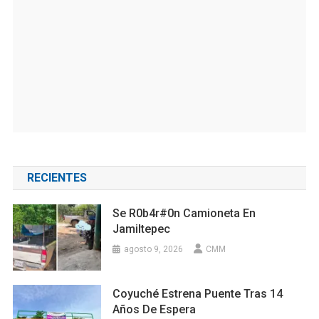
RECIENTES
Se R0b4r#0n Camioneta En
Jamiltepec
agosto 9, 2026
CMM
Coyuché Estrena Puente Tras 14
Años De Espera