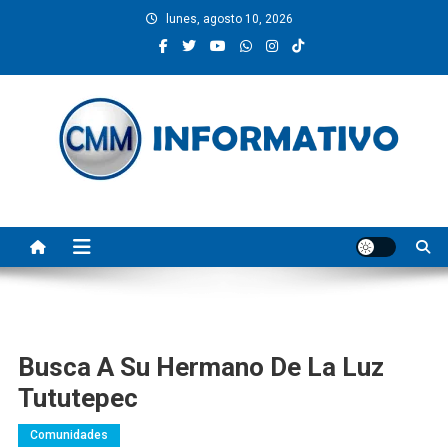
Saltar
lunes, agosto 10, 2026
al
contenido
CMM INFORMATIVO
Noticias de Pinotepa Nacional y la Costa de Oaxaca. Generamos y
producimos la información.
Busca A Su Hermano De La Luz
Tututepec
Comunidades