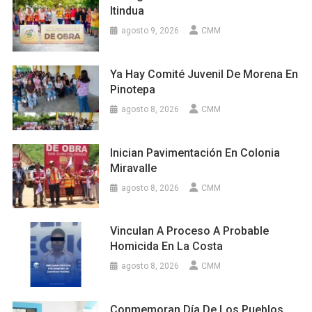
Itindua
agosto 9, 2026
CMM
Ya Hay Comité Juvenil De Morena En
Pinotepa
agosto 8, 2026
CMM
Inician Pavimentación En Colonia
Miravalle
agosto 8, 2026
CMM
Vinculan A Proceso A Probable
Homicida En La Costa
agosto 8, 2026
CMM
Conmemoran Día De Los Pueblos