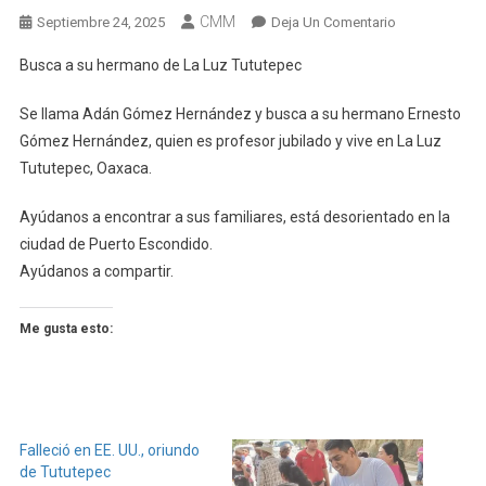
CMM
En
Septiembre 24, 2025
Deja Un Comentario
Busca
Busca a su hermano de La Luz Tututepec
A
Su
Se llama Adán Gómez Hernández y busca a su hermano Ernesto
Hermano
Gómez Hernández, quien es profesor jubilado y vive en La Luz
De
Tututepec, Oaxaca.
La
Luz
Ayúdanos a encontrar a sus familiares, está desorientado en la
Tututepec
ciudad de Puerto Escondido.
Ayúdanos a compartir.
Me gusta esto:
Falleció en EE. UU., oriundo
de Tututepec