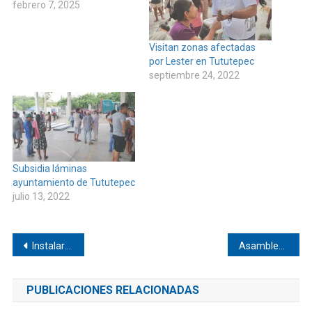
febrero 7, 2025
Visitan zonas afectadas
por Lester en Tututepec
septiembre 24, 2022
Subsidia láminas
ayuntamiento de Tututepec
julio 13, 2022
Navegación
Instalarán módulo fijo del SAT en Pinotepa
Asamblea informativa en Santiago Jamiltepec
de
PUBLICACIONES RELACIONADAS
entradas