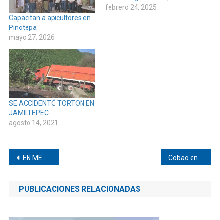
febrero 24, 2025
Capacitan a apicultores en
Pinotepa
mayo 27, 2026
SE ACCIDENTÓ TORTON EN
JAMILTEPEC
agosto 14, 2021
Navegación
EN MEMORIA DE
Cobao entrega guías didácticas gratuitas en Oaxaca
de
PUBLICACIONES RELACIONADAS
entradas