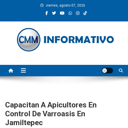
Saltar
viernes, agosto 07, 2026
al
contenido
CMM INFORMATIVO
Noticias de Pinotepa Nacional y la Costa de Oaxaca. Generamos y
producimos la información.
Capacitan A Apicultores En
Control De Varroasis En
Jamiltepec