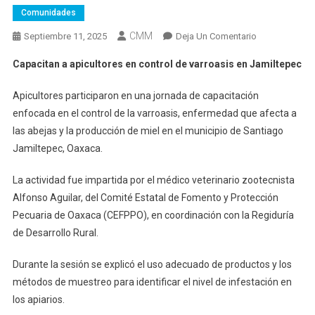
Comunidades
CMM
En
Septiembre 11, 2025
Deja Un Comentario
Capacitan
Capacitan a apicultores en control de varroasis en Jamiltepec
A
Apicultores
Apicultores participaron en una jornada de capacitación
En
enfocada en el control de la varroasis, enfermedad que afecta a
Control
las abejas y la producción de miel en el municipio de Santiago
De
Jamiltepec, Oaxaca.
Varroasis
En
La actividad fue impartida por el médico veterinario zootecnista
Jamiltepec
Alfonso Aguilar, del Comité Estatal de Fomento y Protección
Pecuaria de Oaxaca (CEFPPO), en coordinación con la Regiduría
de Desarrollo Rural.
Durante la sesión se explicó el uso adecuado de productos y los
métodos de muestreo para identificar el nivel de infestación en
los apiarios.