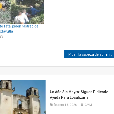
e fatal piden rastreo de
Ixtayutla
23
Piden la cabeza de administrador del rastro de Pinotepa
Un Año Sin Mayra: Siguen Pidiendo
Ayuda Para Localizarla
febrero 16, 2026
CMM