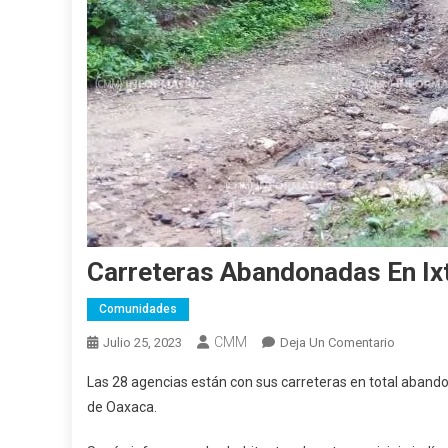
Carreteras Abandonadas En Ix
Comunidades
CMM
En
Julio 25, 2023
Deja Un Comentario
Carretera
Las 28 agencias están con sus carreteras en total abando
Abandon
de Oaxaca.
En
Ixtayutla