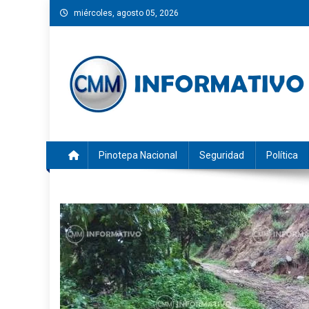
Saltar
miércoles, agosto 05, 2026
al
contenido
CMM INFORMATIVO
Noticias de Pinotepa Nacional y la Costa de Oaxaca. Gen
Pinotepa Nacional
Seguridad
Política