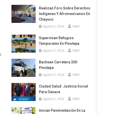
Realizan Foro Sobre Derechos
Indígenas Y Afromexicanos En
Chayuco
agosto 5, 2026
CMM
Supervisan Refugios
Temporales En Pinotepa
agosto 5, 2026
CMM
o
Bachean Carretera 200
Pinotepa
agosto 5, 2026
CMM
Ciudad Salud: Justicia Social
Para Oaxaca
agosto 5, 2026
CMM
Inician Pavimentación En La