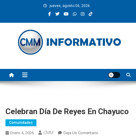
Saltar
jueves, agosto 06, 2026
al
contenido
CMM INFORMATIVO
Noticias de Pinotepa Nacional y la Costa de Oaxaca. Generamos y
producimos la información.
Celebran Día De Reyes En Chayuco
Comunidades
CMM
En
Enero 4, 2026
Deja Un Comentario