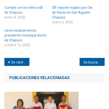
Cumple con los niños edil
DIF reparte regalos por Día
de Chayuco
de Reyes en San Agustín
enero 4, 2026
Chayuco
enero 6, 2026
Lleva medicamentos
presidente municipal electo
de Chayuco
octubre 13, 2025
Navegación
Se rob4r0n moto en Pinotepa
Se busca camioneta en Pinotepa
de
PUBLICACIONES RELACIONADAS
entradas