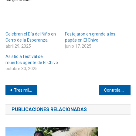
Me gusta esto:
Celebran el Día del Niño en
Festejaron en grande a los
Cerro de la Esperanza
papás en El Chivo
abril 29, 2025
junio 17, 2025
Asistió a festival de
muertos agente de El Chivo
octubre 30, 2025
Navegación
Tres mil madres fueron festejadas en Mechoacán
Controla Coesfo incendio forestal en Santa María Cortijo
de
PUBLICACIONES RELACIONADAS
entradas