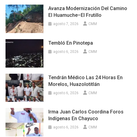
Avanza Modernización Del Camino
El Huamuche–El Frutillo
agosto 7, 2026
CMM
Tembló En Pinotepa
agosto 6, 2026
CMM
Tendrán Médico Las 24 Horas En
Morelos, Huazolotitlán
agosto 6, 2026
CMM
Irma Juan Carlos Coordina Foros
Indígenas En Chayuco
agosto 6, 2026
CMM