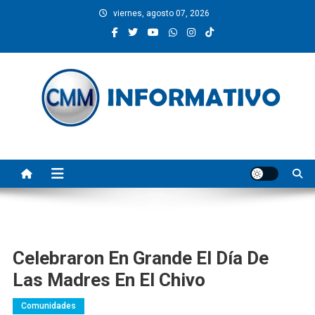
Saltar
viernes, agosto 07, 2026
al
contenido
CMM INFORMATIVO
Noticias de Pinotepa Nacional y la Costa de Oaxaca. Generamos y
producimos la información.
Celebraron En Grande El Día De
Las Madres En El Chivo
Comunidades