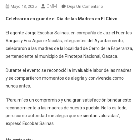
CMM
En
Mayo 13, 2025
Deja Un Comentario
Celebraron
Celebraron en grande el Día de las Madres en El Chivo
En
Grande
El agente Jorge Escobar Salinas, en compañía de Jaziel Fuentes
El
Vargas y Ena Aguirre Nicolás, integrantes del Ayuntamiento,
Día
celebraron a las madres de la localidad de Cerro de la Esperanza,
De
perteneciente al municipio de Pinotepa Nacional, Oaxaca.
Las
Madres
Durante el evento se reconoció la invaluable labor de las madres
En
y se compartieron momentos de alegría y convivencia como
El
Chivo
nunca antes.
“Para mí es un compromiso y una gran satisfacción brindar este
reconocimiento a las madres de nuestro pueblo. No lo es todo,
pero como autoridad me alegra que se sientan valoradas”,
expresó Escobar Salinas.