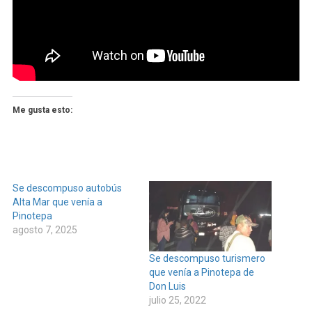
Me gusta esto:
Se descompuso autobús
Alta Mar que venía a
Pinotepa
agosto 7, 2025
Se descompuso turismero
que venía a Pinotepa de
Don Luis
julio 25, 2022