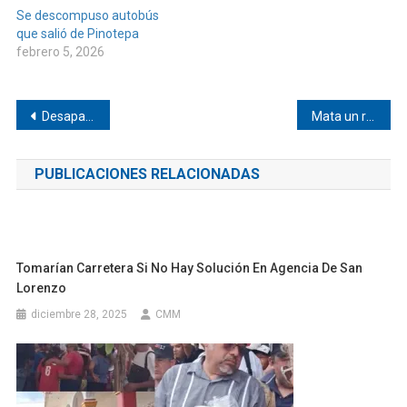
Se descompuso autobús
que salió de Pinotepa
febrero 5, 2026
Navegación
Desaparece adolescente de San Juan Colorado
Mata un rayo a dos en San Juan Colorado
de
PUBLICACIONES RELACIONADAS
entradas
Tomarían Carretera Si No Hay Solución En Agencia De San
Lorenzo
diciembre 28, 2025
CMM