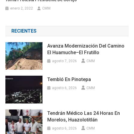
enero 2, 2022
CMM
RECIENTES
Avanza Modernización Del Camino
El Huamuche–El Frutillo
agosto 7, 2026
CMM
Tembló En Pinotepa
agosto 6, 2026
CMM
Tendrán Médico Las 24 Horas En
Morelos, Huazolotitlán
agosto 6, 2026
CMM