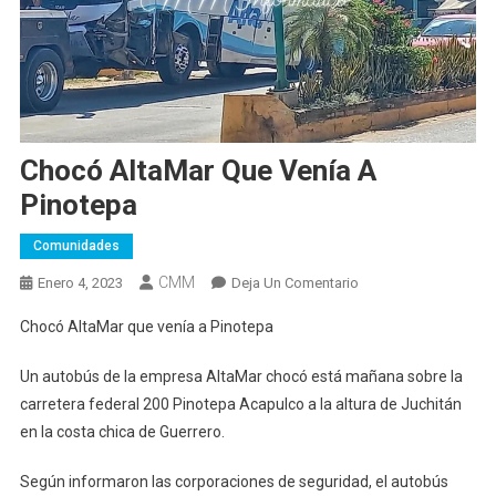
Chocó AltaMar Que Venía A
Pinotepa
Comunidades
CMM
En
Enero 4, 2023
Deja Un Comentario
Chocó
Chocó AltaMar que venía a Pinotepa
AltaMar
Que
Un autobús de la empresa AltaMar chocó está mañana sobre la
Venía
carretera federal 200 Pinotepa Acapulco a la altura de Juchitán
A
en la costa chica de Guerrero.
Pinotepa
Según informaron las corporaciones de seguridad, el autobús