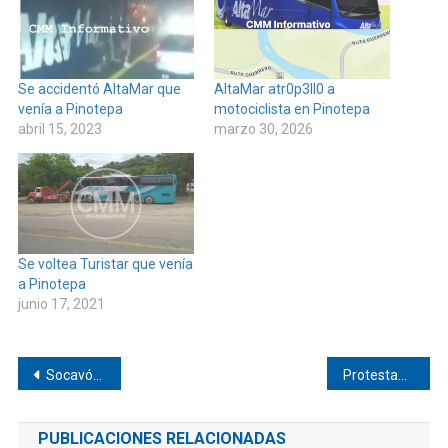
Se accidentó AltaMar que
AltaMar atr0p3ll0 a
venía a Pinotepa
motociclista en Pinotepa
abril 15, 2023
marzo 30, 2026
Se voltea Turistar que venía
a Pinotepa
junio 17, 2021
Navegación
Socavón en carretera federal 125 Pinotepa
Protestan en el Palacio de Gobierno habitantes de La Reforma
de
PUBLICACIONES RELACIONADAS