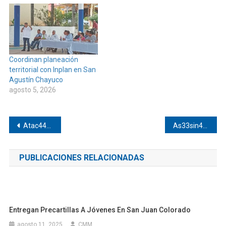
Coordinan planeación
territorial con Inplan en San
Agustín Chayuco
agosto 5, 2026
Navegación
Atac44n a bal4z0s a un hombre en Pinotepa
As33sin4n a hombre en Pinotepa
de
PUBLICACIONES RELACIONADAS
entradas
Entregan Precartillas A Jóvenes En San Juan Colorado
agosto 11, 2025
CMM