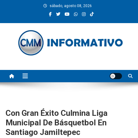
Saltar
sábado, agosto 08, 2026
al
contenido
CMM INFORMATIVO
Noticias de Pinotepa Nacional y la Costa de Oaxaca. Generamos y
producimos la información.
Con Gran Éxito Culmina Liga
Municipal De Básquetbol En
Santiago Jamiltepec