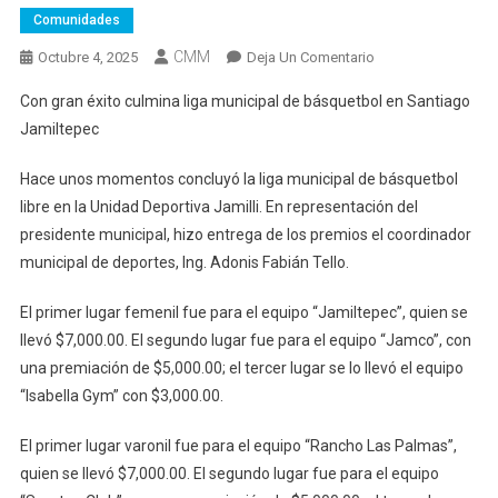
Comunidades
CMM
En
Octubre 4, 2025
Deja Un Comentario
Con
Con gran éxito culmina liga municipal de básquetbol en Santiago
Gran
Jamiltepec
Éxito
Culmina
Hace unos momentos concluyó la liga municipal de básquetbol
Liga
libre en la Unidad Deportiva Jamilli. En representación del
Municipal
presidente municipal, hizo entrega de los premios el coordinador
De
Básquetbol
municipal de deportes, Ing. Adonis Fabián Tello.
En
El primer lugar femenil fue para el equipo “Jamiltepec”, quien se
Santiago
Jamiltepec
llevó $7,000.00. El segundo lugar fue para el equipo “Jamco”, con
una premiación de $5,000.00; el tercer lugar se lo llevó el equipo
“Isabella Gym” con $3,000.00.
El primer lugar varonil fue para el equipo “Rancho Las Palmas”,
quien se llevó $7,000.00. El segundo lugar fue para el equipo