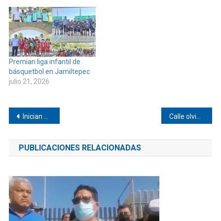
Premian liga infantil de
básquetbol en Jamiltepec
julio 21, 2026
Navegación
Inician ampliación de red eléctrica en Lagunillas, Pinotepa
Calle olvidada en Pinotepa de Don Luis
de
PUBLICACIONES RELACIONADAS
entradas