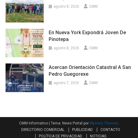
agosto 8, 2026
CMM
En Nueva York Expondrá Joven De
Pinotepa
agosto 8, 2026
CMM
Acercan Orientación Catastral A San
Pedro Guegorexe
agosto 7, 2026
CMM
CMM Informativo
|
Tema: News Portal por
Mystery Themes
.
DIRECTORIO COMERCIAL
PUBLICIDAD
CONTACTO
POLÍTICA DE PRIVACIDAD
NOTICIAS