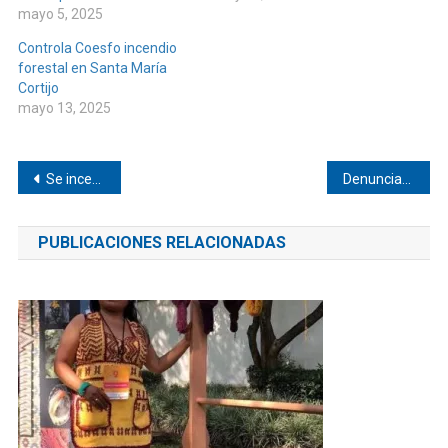
mayo 5, 2025
Controla Coesfo incendio
forestal en Santa María
Cortijo
mayo 13, 2025
Navegación
Se incendió un tortón en Tututepec
Denuncian maltrato infantil en Ixtayutla
de
PUBLICACIONES RELACIONADAS
entradas