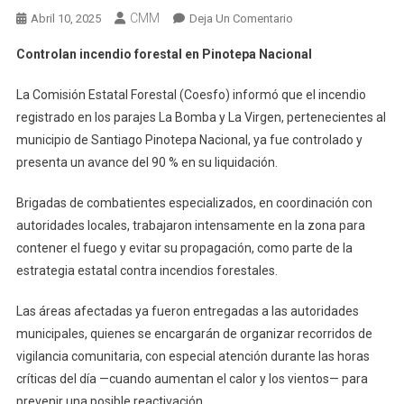
CMM
En
Abril 10, 2025
Deja Un Comentario
Controlan
Controlan incendio forestal en Pinotepa Nacional
Incendio
Forestal
La Comisión Estatal Forestal (Coesfo) informó que el incendio
En
registrado en los parajes La Bomba y La Virgen, pertenecientes al
Pinotepa
municipio de Santiago Pinotepa Nacional, ya fue controlado y
Nacional
presenta un avance del 90 % en su liquidación.
Brigadas de combatientes especializados, en coordinación con
autoridades locales, trabajaron intensamente en la zona para
contener el fuego y evitar su propagación, como parte de la
estrategia estatal contra incendios forestales.
Las áreas afectadas ya fueron entregadas a las autoridades
municipales, quienes se encargarán de organizar recorridos de
vigilancia comunitaria, con especial atención durante las horas
críticas del día —cuando aumentan el calor y los vientos— para
prevenir una posible reactivación.