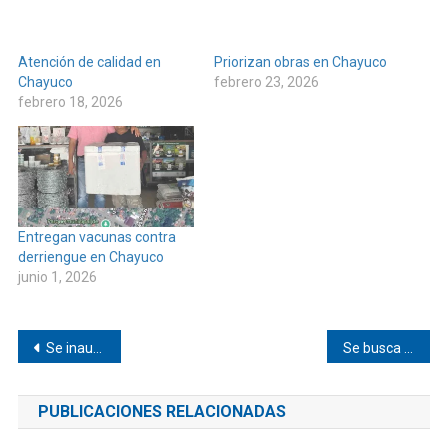
Atención de calidad en
Priorizan obras en Chayuco
Chayuco
febrero 23, 2026
febrero 18, 2026
Entregan vacunas contra
derriengue en Chayuco
junio 1, 2026
Navegación
Se inauguró cancha en agencia de Jamiltepec
Se busca a hombre de Pinotepa
de
PUBLICACIONES RELACIONADAS
entradas