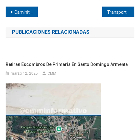
Navegación
Caminito a la escuela peligroso en Pinotepa
Transportistas bloquean carretera 200 Pinotepa
de
PUBLICACIONES RELACIONADAS
entradas
Retiran Escombros De Primaria En Santo Domingo Armenta
marzo 12, 2025
CMM