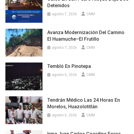
Detenidos
agosto 7, 2026
CMM
Avanza Modernización Del Camino
El Huamuche–El Frutillo
agosto 7, 2026
CMM
Tembló En Pinotepa
agosto 6, 2026
CMM
Tendrán Médico Las 24 Horas En
Morelos, Huazolotitlán
agosto 6, 2026
CMM
Irma Juan Carlos Coordina Foros