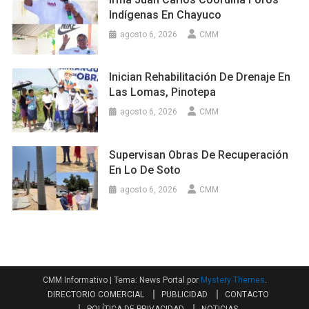
Indígenas En Chayuco
agosto 6, 2026
CMM
Inician Rehabilitación De Drenaje En
Las Lomas, Pinotepa
agosto 6, 2026
CMM
Supervisan Obras De Recuperación
En Lo De Soto
agosto 6, 2026
CMM
CMM Informativo
|
Tema: News Portal por
Mystery Themes
.
DIRECTORIO COMERCIAL
PUBLICIDAD
CONTACTO
POLÍTICA DE PRIVACIDAD
NOTICIAS