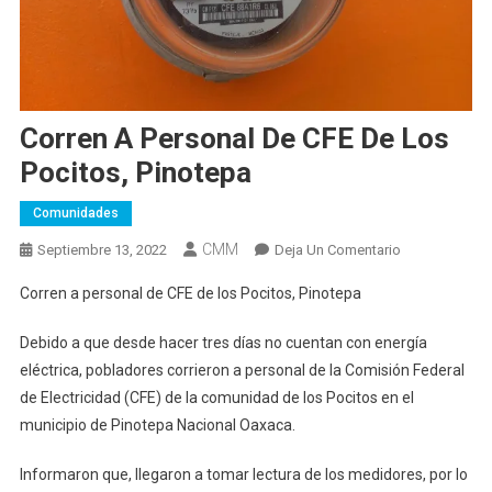
Corren A Personal De CFE De Los
Pocitos, Pinotepa
Comunidades
CMM
En
Septiembre 13, 2022
Deja Un Comentario
Corren
Corren a personal de CFE de los Pocitos, Pinotepa
A
Personal
Debido a que desde hacer tres días no cuentan con energía
De
eléctrica, pobladores corrieron a personal de la Comisión Federal
CFE
de Electricidad (CFE) de la comunidad de los Pocitos en el
De
municipio de Pinotepa Nacional Oaxaca.
Los
Pocitos,
Informaron que, llegaron a tomar lectura de los medidores, por lo
Pinotepa