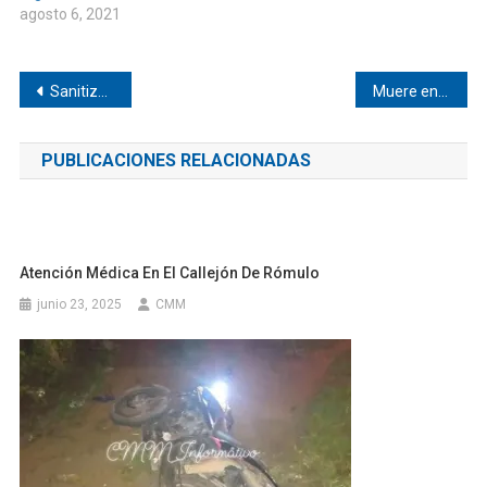
agosto 6, 2021
Navegación
Sanitizan transporte público de Pinotepa Nacional
Muere en accidente tío de Carlos Sarabia
de
PUBLICACIONES RELACIONADAS
entradas
Atención Médica En El Callejón De Rómulo
junio 23, 2025
CMM