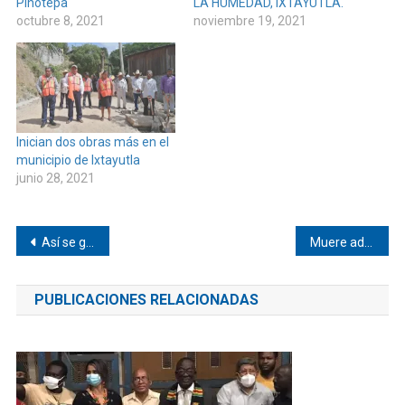
Pinotepa
LA HUMEDAD, IXTAYUTLA.
octubre 8, 2021
noviembre 19, 2021
Inician dos obras más en el
municipio de Ixtayutla
junio 28, 2021
Navegación
Así se gestó la Ley Olimpia
Muere adolescente en accidente en la 200 Pinotepa
de
PUBLICACIONES RELACIONADAS
entradas