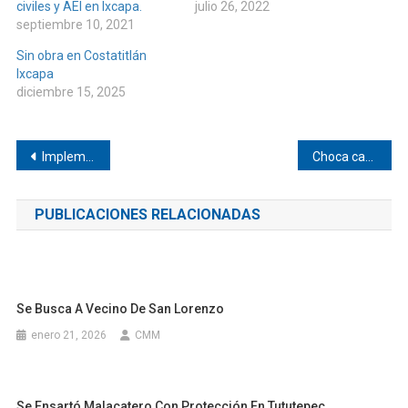
civiles y AEI en Ixcapa.
julio 26, 2022
septiembre 10, 2021
Sin obra en Costatitlán
Ixcapa
diciembre 15, 2025
Navegación
Implementan operativo de seguridad en Pinotepa
Choca camión contra camioneta cerca de Pinotepa
de
PUBLICACIONES RELACIONADAS
entradas
Se Busca A Vecino De San Lorenzo
enero 21, 2026
CMM
Se Ensartó Malacatero Con Protección En Tututepec