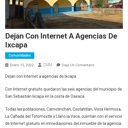
Dejan Con Internet A Agencias De
Ixcapa
Comunidades
CMM
En
Enero 15, 2022
Deja Un Comentario
Dejan
Dejan con Internet a agencias de Ixcapa
Con
Internet
Con Internet gratuito quedaron las seis agencias del municipio de
A
San Sebastián Ixcapa en la costa de Oaxaca.
Agencias
De
Todas las poblaciones, Camotinchan, Costatitlan, Vista Hermosa,
Ixcapa
La Cañada del Totomoxtle y Llano la Vaca, cuentan con el servicio
de Internet gratuito en inmediaciones del inmueble de la agencia.