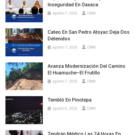
Inseguridad En Oaxaca
agosto 7, 2026
CMM
Cateo En San Pedro Atoyac Deja Dos
Detenidos
agosto 7, 2026
CMM
Avanza Modernización Del Camino
El Huamuche–El Frutillo
agosto 7, 2026
CMM
Tembló En Pinotepa
agosto 6, 2026
CMM
Tendrán Médico Las 24 Horas En