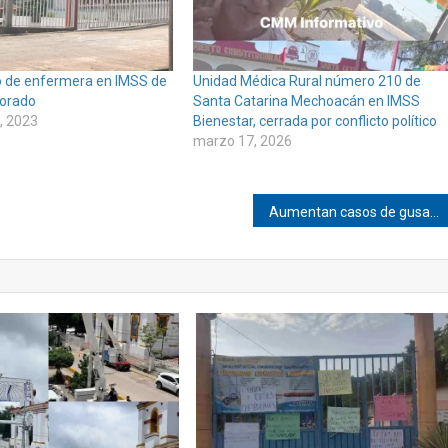
 de enfermera en IMSS de
Unidad Médica Rural número 210 de
lorado
Santa Catarina Mechoacán en IMSS
, 2023
Bienestar, cerrada por conflicto político
marzo 17, 2026
Aumentan casos de gusano barrenador en Tlacamama