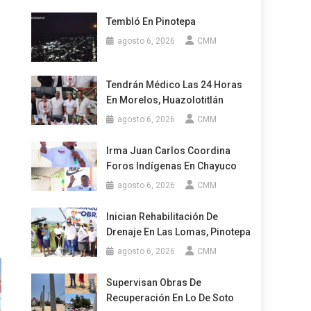
Tembló En Pinotepa
agosto 6, 2026
CMM
Tendrán Médico Las 24 Horas
En Morelos, Huazolotitlán
agosto 6, 2026
CMM
Irma Juan Carlos Coordina
Foros Indígenas En Chayuco
agosto 6, 2026
CMM
Inician Rehabilitación De
Drenaje En Las Lomas, Pinotepa
agosto 6, 2026
CMM
Supervisan Obras De
Recuperación En Lo De Soto