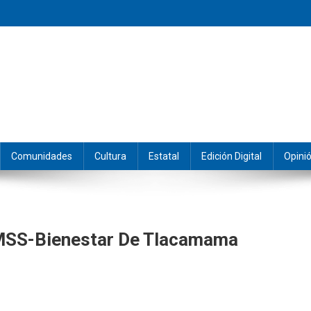
eramos y producimos la información.
Comunidades
Cultura
Estatal
Edición Digital
Opini
IMSS-Bienestar De Tlacamama
ian