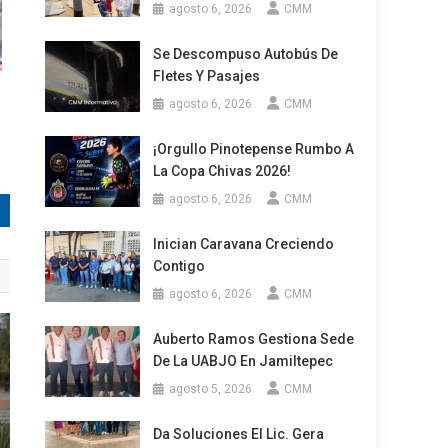
agosto 6, 2026
CMM
Se Descompuso Autobús De
Fletes Y Pasajes
agosto 6, 2026
CMM
¡Orgullo Pinotepense Rumbo A
La Copa Chivas 2026!
agosto 6, 2026
CMM
Inician Caravana Creciendo
Contigo
agosto 6, 2026
CMM
Auberto Ramos Gestiona Sede
De La UABJO En Jamiltepec
agosto 5, 2026
CMM
Da Soluciones El Lic. Gera