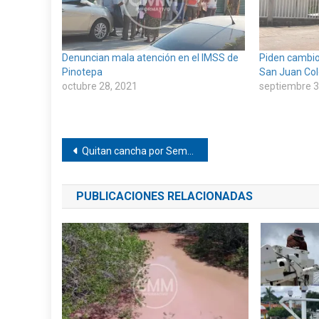
Denuncian mala atención en el IMSS de
Piden cambio
Pinotepa
San Juan Co
octubre 28, 2021
septiembre 3
Navegación
Quitan cancha por Sembrando Vida en Tlacamama
de
PUBLICACIONES RELACIONADAS
entradas