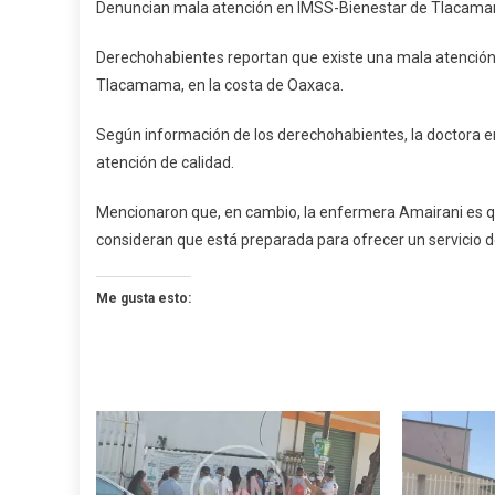
Denuncian mala atención en IMSS-Bienestar de Tlacam
Mala
Atenci
Derechohabientes reportan que existe una mala atención 
En
Tlacamama, en la costa de Oaxaca.
IMSS-
Bienest
Según información de los derechohabientes, la doctora 
De
atención de calidad.
Tlaca
Mencionaron que, en cambio, la enfermera Amairani es qu
consideran que está preparada para ofrecer un servicio d
Me gusta esto: