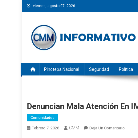
Saltar
viernes, agosto 07, 2026
al
contenido
CMM INFORMATIVO
Noticias de Pinotepa Nacional y la Costa de Oaxaca. Gen
Pinotepa Nacional
Seguridad
Política
Denuncian Mala Atención En 
Comunidades
CMM
En
Febrero 7, 2026
Deja Un Comentario
Denunc