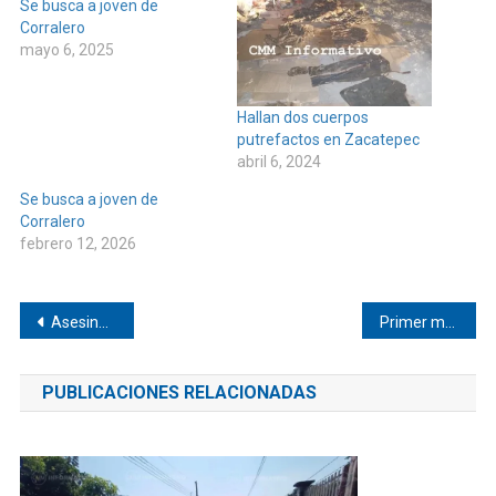
Se busca a joven de
Corralero
mayo 6, 2025
Hallan dos cuerpos
putrefactos en Zacatepec
abril 6, 2024
Se busca a joven de
Corralero
febrero 12, 2026
Navegación
Asesinan a vecino de Pinotepa
Primer muerto de domingo de resurrección en Pinotepa
de
PUBLICACIONES RELACIONADAS
entradas