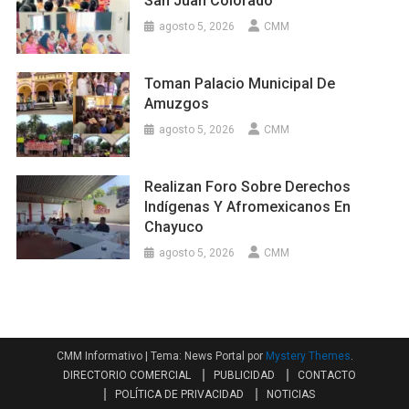
San Juan Colorado
agosto 5, 2026
CMM
Toman Palacio Municipal De
Amuzgos
agosto 5, 2026
CMM
Realizan Foro Sobre Derechos
Indígenas Y Afromexicanos En
Chayuco
agosto 5, 2026
CMM
CMM Informativo
|
Tema: News Portal por
Mystery Themes
.
DIRECTORIO COMERCIAL
PUBLICIDAD
CONTACTO
POLÍTICA DE PRIVACIDAD
NOTICIAS