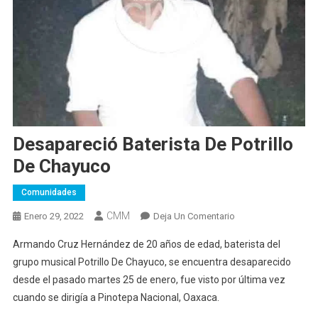
Desapareció Baterista De Potrillo
De Chayuco
Comunidades
CMM
En
Enero 29, 2022
Deja Un Comentario
Desapareció
Armando Cruz Hernández de 20 años de edad, baterista del
Baterista
grupo musical Potrillo De Chayuco, se encuentra desaparecido
De
desde el pasado martes 25 de enero, fue visto por última vez
Potrillo
cuando se dirigía a Pinotepa Nacional, Oaxaca.
De
Chayuco