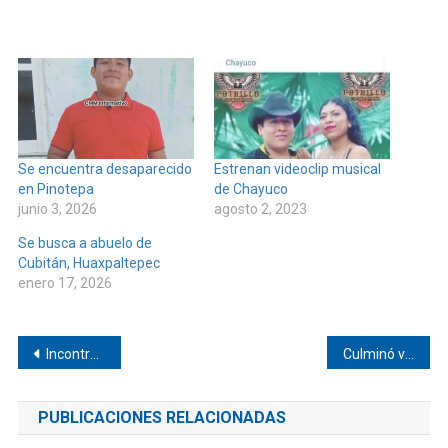
Se encuentra desaparecido
Estrenan videoclip musical
en Pinotepa
de Chayuco
junio 3, 2026
agosto 2, 2023
Se busca a abuelo de
Cubitán, Huaxpaltepec
enero 17, 2026
Navegación
Incontrolable aumento de COVID-19 en Pinotepa
Culminó vacunación de refuerzo y para adolescentes en Pinotepa
de
PUBLICACIONES RELACIONADAS
entradas