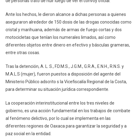
de personas trató de huir luego de ver el convoy oficial.
Ante los hechos, le dieron alcance a dichas personas a quienes
aseguraron alrededor de 150 dosis de las drogas conocidas como
cristal y marihuana, además de armas de fuego cortas y dos
motocicletas que tenían los numerales limados, así como
diferentes objetos entre dinero en efectivo y básculas grameras,
entre otras cosas.
Tras la detención, A. L. S., F.D.M.S., J.G.M., G.R.A., E.N.H., R.N.S. y
M.A.L.S (mujer), fueron puestos a disposición del agente del
Ministerio Público adscrito s la Vicefiscalía Regional de la Costa,
para determinar su situación jurídica correspondiente.
La cooperación interinstitucional entre los tres niveles de
gobierno, es una acción fundamental en los trabajos de combate
al fenómeno delictivo, por lo cual se implementa en las
diferentes regiones de Oaxaca para garantizar la seguridad y a
paz social en la entidad.