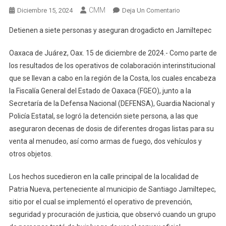
CMM
En
Diciembre 15, 2024
Deja Un Comentario
Detienen
Detienen a siete personas y aseguran drogadicto en Jamiltepec
A
Siete
Oaxaca de Juárez, Oax. 15 de diciembre de 2024.- Como parte de
Personas
los resultados de los operativos de colaboración interinstitucional
Y
que se llevan a cabo en la región de la Costa, los cuales encabeza
Aseguran
la Fiscalía General del Estado de Oaxaca (FGEO), junto a la
Droga
En
Secretaría de la Defensa Nacional (DEFENSA), Guardia Nacional y
Jamiltepec
Policía Estatal, se logró la detención siete persona, a las que
aseguraron decenas de dosis de diferentes drogas listas para su
venta al menudeo, así como armas de fuego, dos vehículos y
otros objetos.
Los hechos sucedieron en la calle principal de la localidad de
Patria Nueva, perteneciente al municipio de Santiago Jamiltepec,
sitio por el cual se implementó el operativo de prevención,
seguridad y procuración de justicia, que observó cuando un grupo