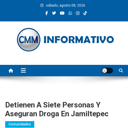
Saltar
sábado, agosto 08, 2026
al
contenido
CMM INFORMATIVO
Noticias de Pinotepa Nacional y la Costa de Oaxaca. Generamos y
producimos la información.
Detienen A Siete Personas Y
Aseguran Droga En Jamiltepec
Comunidades