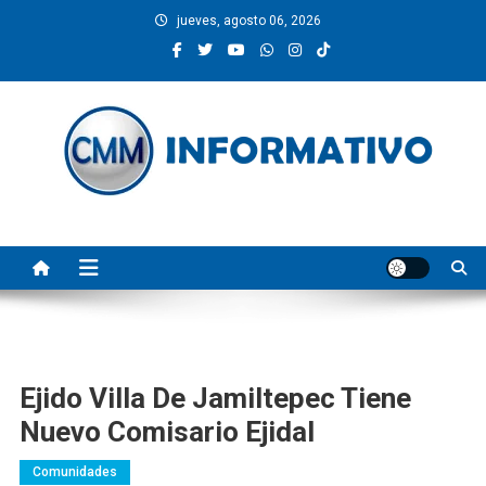
Saltar
jueves, agosto 06, 2026
al
contenido
CMM INFORMATIVO
Noticias de Pinotepa Nacional y la Costa de Oaxaca. Generamos y
producimos la información.
Ejido Villa De Jamiltepec Tiene
Nuevo Comisario Ejidal
Comunidades