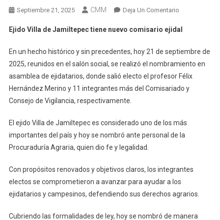
CMM
En
Septiembre 21, 2025
Deja Un Comentario
Ejido
Ejido Villa de Jamiltepec tiene nuevo comisario ejidal
Villa
De
En un hecho histórico y sin precedentes, hoy 21 de septiembre de
Jamiltepec
2025, reunidos en el salón social, se realizó el nombramiento en
Tiene
asamblea de ejidatarios, donde salió electo el profesor Félix
Nuevo
Hernández Merino y 11 integrantes más del Comisariado y
Comisario
Ejidal
Consejo de Vigilancia, respectivamente.
El ejido Villa de Jamiltepec es considerado uno de los más
importantes del país y hoy se nombró ante personal de la
Procuraduría Agraria, quien dio fe y legalidad.
Con propósitos renovados y objetivos claros, los integrantes
electos se comprometieron a avanzar para ayudar a los
ejidatarios y campesinos, defendiendo sus derechos agrarios.
Cubriendo las formalidades de ley, hoy se nombró de manera