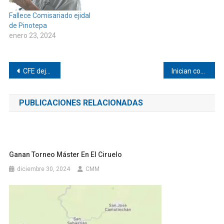
Fallece Comisariado ejidal
de Pinotepa
enero 23, 2024
Navegación
CFE deja inoperante la Alerta Sísmica en Pinotepa
Inician construcción de aula en primaria de Santa Catarina Mechoacán
de
PUBLICACIONES RELACIONADAS
entradas
Ganan Torneo Máster En El Ciruelo
diciembre 30, 2024
CMM