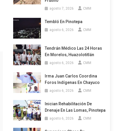
Frutillo
agosto 7, 2026
CMM
Tembló En Pinotepa
agosto 6, 2026
CMM
Tendrán Médico Las 24 Horas
En Morelos, Huazolotitlán
agosto 6, 2026
CMM
Irma Juan Carlos Coordina
Foros Indígenas En Chayuco
agosto 6, 2026
CMM
Inician Rehabilitación De
Drenaje En Las Lomas, Pinotepa
agosto 6, 2026
CMM