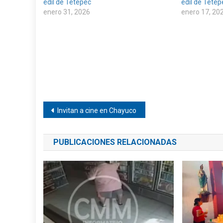
edil de Tetepec
edil de Tetep
enero 31, 2026
enero 17, 20
Navegación
Invitan a cine en Chayuco
de
PUBLICACIONES RELACIONADAS
entradas