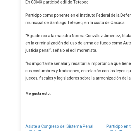
En CDMX participó edil de Tetepec
CDMX
Particip
Participó como ponente en el Instituto Federal de la Defe
Edil
municipal de Santiago Tetepec, en la costa de Oaxaca.
De
Tetepec
“Agradezco a la maestra Norma González Jiménez, titula
en la criminalización del uso de arma de fuego como Autor
justicia penal”, señaló el edil morenista.
“Es importante señalar y resaltar la importancia que tien
sus costumbres y tradiciones, en relación con las leyes q
jueces, fiscales y legisladores sobre la armonización de las
Me gusta esto:
Asiste a Congreso del Sistema Penal
Participó en t