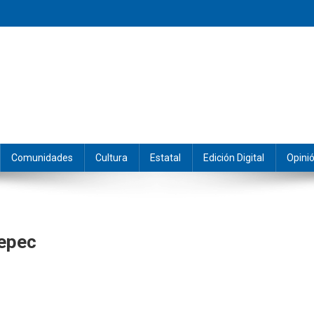
eramos y producimos la información.
Comunidades
Cultura
Estatal
Edición Digital
Opini
tepec