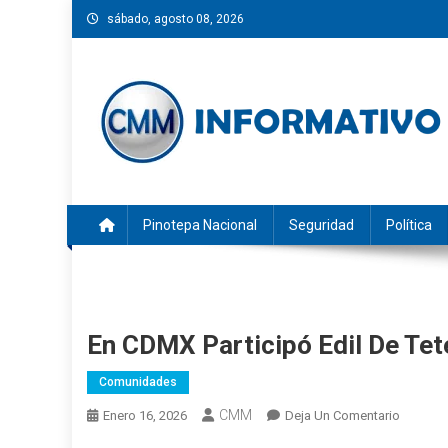
Saltar
sábado, agosto 08, 2026
al
contenido
CMM INFORMATIVO
Noticias de Pinotepa Nacional y la Costa de Oaxaca. Gen
Pinotepa Nacional
Seguridad
Política
En CDMX Participó Edil De Te
Comunidades
CMM
En
Enero 16, 2026
Deja Un Comentario
En