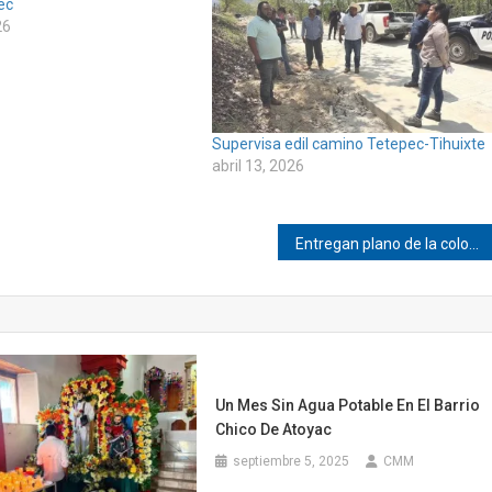
ec
26
Supervisa edil camino Tetepec-Tihuixte
abril 13, 2026
Entregan plano de la colonia María Luisa Aguirre Palancares en Pinotepa
Un Mes Sin Agua Potable En El Barrio
Chico De Atoyac
septiembre 5, 2025
CMM