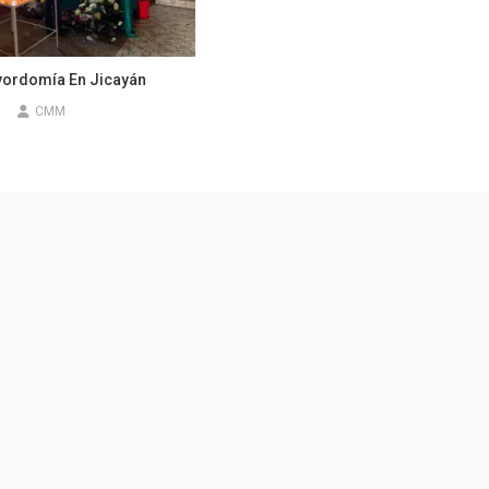
ordomía En Jicayán
6
CMM