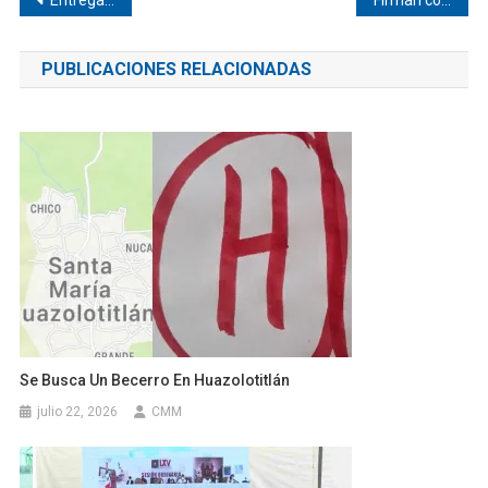
Navegación
de
PUBLICACIONES RELACIONADAS
entradas
Se Busca Un Becerro En Huazolotitlán
julio 22, 2026
CMM