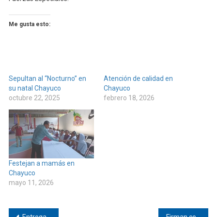
Me gusta esto:
Sepultan al “Nocturno” en
Atención de calidad en
su natal Chayuco
Chayuco
octubre 22, 2025
febrero 18, 2026
Festejan a mamás en
Chayuco
mayo 11, 2026
Entregan cisterna de 5 mil litros en Jamiltepec
Firman convenio para instalar módulo del SAT en Pinotepa