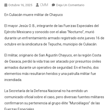
CMM
En
Octubre 16, 2025
Deja Un Comentario
En
En Culiacán muere militar de Chayuco
Culiacán
Muere
El mayor Jesús O. B., integrante de las Fuerzas Especiales del
Militar
Ejército Mexicano y conocido con el alias “Nocturno”, murió
De
durante un enfrentamiento armado registrado este jueves 16 de
Chayuco
octubre en la sindicatura de Tepuche, municipio de Culiacán.
El militar, originario de San Agustín Chayuco, en la región Costa
de Oaxaca, perdió la vida tras ser atacado por presuntos civiles
armados durante un operativo de seguridad. En el hecho, dos
elementos más resultaron heridos y una patrulla militar fue
incendiada.
La Secretaría de la Defensa Nacional no ha emitido un
comunicado oficial sobre el caso, pero diversas fuentes militares
confirmaron su pertenencia al grupo élite “Murciélagos” de las
Fuerzas Especiales.