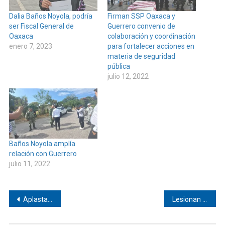
Dalia Baños Noyola, podría
Firman SSP Oaxaca y
ser Fiscal General de
Guerrero convenio de
Oaxaca
colaboración y coordinación
enero 7, 2023
para fortalecer acciones en
materia de seguridad
pública
julio 12, 2022
Baños Noyola amplía
relación con Guerrero
julio 11, 2022
Navegación
Aplasta a motocicleta Alta Mar que venía a Pinotepa
Lesionan a masculino con arma de fuego en Pinotepa
de