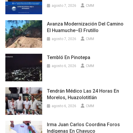
agosto 7, 2026
CMM
Avanza Modernización Del Camino
El Huamuche–El Frutillo
agosto 7, 2026
CMM
Tembló En Pinotepa
agosto 6, 2026
CMM
Tendrán Médico Las 24 Horas En
Morelos, Huazolotitlán
agosto 6, 2026
CMM
Irma Juan Carlos Coordina Foros
Indígenas En Chayuco