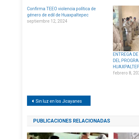
Confirma TEEO violencia política de
género de edil de Huaxpaltepec
septiembre 12, 2024
ENTREGA DE
DEL PROGRA
HUAXPALTE
febrero 8, 20
Navegación
Sin luz en los Jicayanes
de
PUBLICACIONES RELACIONADAS
entradas