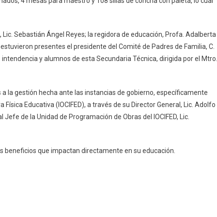
minados, 4 mesas para maestro y 108 sillas de concha con paleta, lo cual
olares
axpaltepec
 Lic. Sebastián Ángel Reyes; la regidora de educación, Profa. Adalberta
Y estuvieron presentes el presidente del Comité de Padres de Familia, C.
intendencia y alumnos de esta Secundaria Técnica, dirigida por el Mtro
 a la gestión hecha ante las instancias de gobierno, específicamente
 Física Educativa (IOCIFED), a través de su Director General, Lic. Adolfo
l Jefe de la Unidad de Programación de Obras del IOCIFED, Lic.
tos beneficios que impactan directamente en su educación.