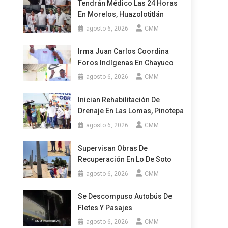
Tendrán Médico Las 24 Horas
En Morelos, Huazolotitlán
agosto 6, 2026
CMM
Irma Juan Carlos Coordina
Foros Indígenas En Chayuco
agosto 6, 2026
CMM
Inician Rehabilitación De
Drenaje En Las Lomas, Pinotepa
agosto 6, 2026
CMM
Supervisan Obras De
Recuperación En Lo De Soto
agosto 6, 2026
CMM
Se Descompuso Autobús De
Fletes Y Pasajes
agosto 6, 2026
CMM