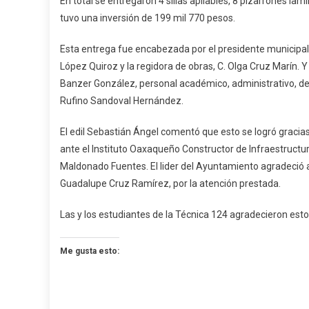
En total se entregaron 4 sillas apilables, 8 pizarrones la
Esc
tuvo una inversión de 199 mil 770 pesos.
En
Hu
Esta entrega fue encabezada por el presidente municipal,
López Quiroz y la regidora de obras, C. Olga Cruz Marín. 
Banzer González, personal académico, administrativo, de 
Rufino Sandoval Hernández.
El edil Sebastián Ángel comentó que esto se logró gracias
ante el Instituto Oaxaqueño Constructor de Infraestructura
Maldonado Fuentes. El lider del Ayuntamiento agradeció a
Guadalupe Cruz Ramírez, por la atención prestada.
Las y los estudiantes de la Técnica 124 agradecieron es
Me gusta esto: