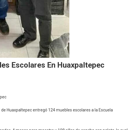
les Escolares En Huaxpaltepec
rega
epec
l
s
l de Huaxpaltepec entregó 124 muebles escolares a la Escuela
0
ebles