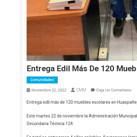
Entrega Edil Más De 120 Mueb
Comunidades
CMM
En
Noviembre 22, 2022
Deja Un Comentario
Ent
Entrega edil más de 120 muebles escolares en Huaxpalt
Edi
Má
Este martes 22 de noviembre la Administración Municipa
De
Secundaria Técnica 124.
12
Mu