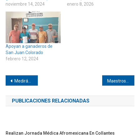
noviembre 14, 2024
enero 8, 2026
Apoyan a ganaderos de
San Juan Colorado
febrero 12, 2024
Navegación
Medirán espacios para feria de Semana Santa en Pinotepa
Maestros paralizarán por tres días a Pinotepa
de
PUBLICACIONES RELACIONADAS
entradas
Realizan Jornada Médica Afromexicana En Collantes