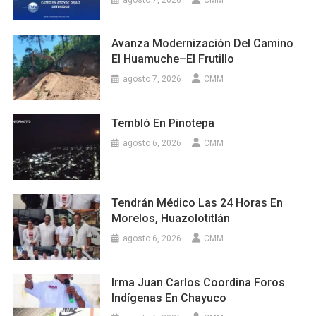
Avanza Modernización Del Camino
El Huamuche–El Frutillo
agosto 7, 2026
CMM
Tembló En Pinotepa
agosto 6, 2026
CMM
Tendrán Médico Las 24 Horas En
Morelos, Huazolotitlán
agosto 6, 2026
CMM
Irma Juan Carlos Coordina Foros
Indígenas En Chayuco