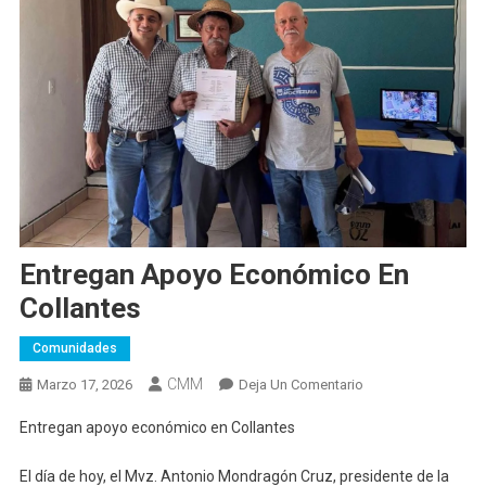
Entregan Apoyo Económico En
Collantes
Comunidades
CMM
En
Marzo 17, 2026
Deja Un Comentario
Entregan
Entregan apoyo económico en Collantes
Apoyo
Económico
El día de hoy, el Mvz. Antonio Mondragón Cruz, presidente de la
En